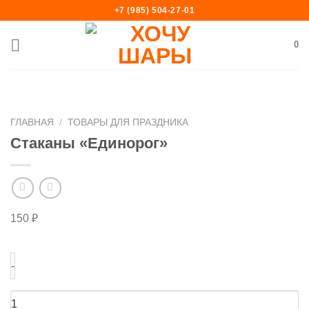
Skip
+7 (985) 504-27-01
to
content
0
ГЛАВНАЯ
/
ТОВАРЫ ДЛЯ ПРАЗДНИКА
Стаканы «Единорог»
150
₽
Количество
товара