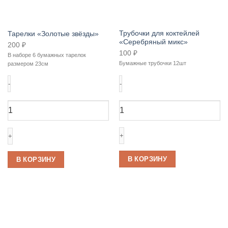
Трубочки для коктейлей
Тарелки «Золотые звёзды»
«Серебряный микс»
200
₽
100
₽
В наборе 6 бумажных тарелок
Бумажные трубочки 12шт
размером 23см
Количество
Количество
товара
товара
Трубочки
Тарелки
для
«Золотые
коктейлей
звёзды»
«Серебряный
микс»
В КОРЗИНУ
В КОРЗИНУ