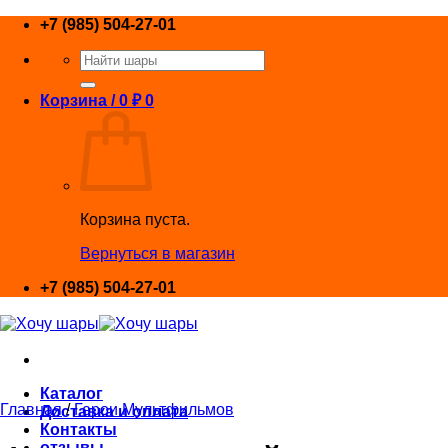
Skip
+7 (985) 504-27-01
to
Искать:
content
Корзина /
0
₽
0
Корзина пуста.
Вернуться в магазин
+7 (985) 504-27-01
Каталог
Главная
/
Герои Мультфильмов
Доставка и оплата
Контакты
отзывы