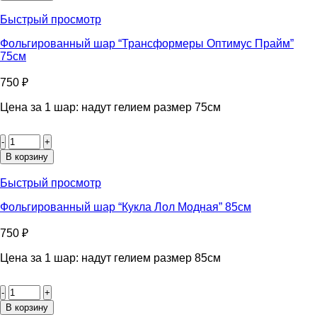
шар
“Гарри
Быстрый просмотр
Поттер
герб”
Фольгированный шар “Трансформеры Оптимус Прайм”
80см
75см
750
₽
Цена за 1 шар: надут гелием размер 75см
Количество
товара
Фольгированный
В корзину
шар
"Трансформеры
Быстрый просмотр
Оптимус
Прайм"
Фольгированный шар “Кукла Лол Модная” 85см
75см
750
₽
Цена за 1 шар: надут гелием размер 85см
Количество
товара
Фольгированный
В корзину