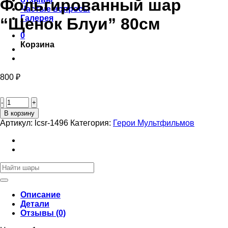
Фольгированный шар
Частые вопросы
Галерея
“Щенок Блуи” 80см
0
Корзина
800
₽
Количество
товара
Фольгированный
В корзину
шар
Артикул:
lcsr-1496
Категория:
Герои Мультфильмов
"Щенок
Блуи"
80см
Искать:
Описание
Детали
Отзывы (0)