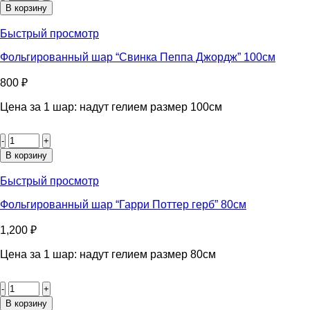
Фольгированный
В корзину
шар
"Гарри
Быстрый просмотр
Поттер
факультеты"
Фольгированный шар “Свинка Пеппа Джордж” 100см
46см
800
₽
Цена за 1 шар: надут гелием размер 100см
Количество
товара
Фольгированный
В корзину
шар
"Свинка
Быстрый просмотр
Пеппа
Джордж"
Фольгированный шар “Гарри Поттер герб” 80см
100см
1,200
₽
Цена за 1 шар: надут гелием размер 80см
Количество
товара
Фольгированный
В корзину