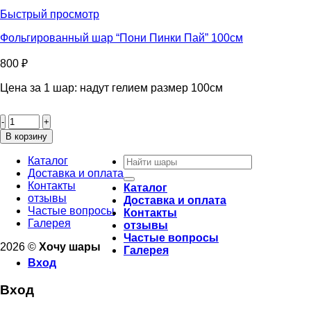
"Щенячий
Быстрый просмотр
патруль
Искатели
Фольгированный шар “Пони Пинки Пай” 100см
приключений"
46см
800
₽
Цена за 1 шар: надут гелием размер 100см
Количество
товара
Фольгированный
В корзину
шар
Искать:
"Пони
Каталог
Пинки
Доставка и оплата
Пай"
Контакты
Каталог
100см
отзывы
Доставка и оплата
Частые вопросы
Контакты
Галерея
отзывы
Частые вопросы
2026 ©
Хочу шары
Галерея
Вход
Вход