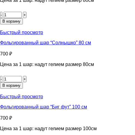
Цена за 1 шар: надут гелием размер 80см
Количество
товара
Фольгированный
В корзину
шар
“Мотоцикл”
Быстрый просмотр
80см
Фольгированный шар “Солнышко” 80 см
700
₽
Цена за 1 шар: надут гелием размер 80см
Количество
товара
Фольгированный
В корзину
шар
"Солнышко"
Быстрый просмотр
80
см
Фольгированный шар “Биг фут” 100 см
700
₽
Цена за 1 шар: надут гелием размер 100см