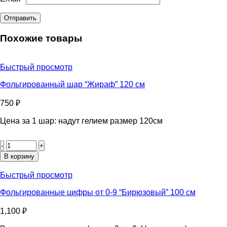
Похожие товары
Быстрый просмотр
Фольгированный шар “Жираф” 120 см
750
₽
Цена за 1 шар: надут гелием размер 120см
Количество
товара
Фольгированный
В корзину
шар
"Жираф"
Быстрый просмотр
120
см
Фольгированные цифры от 0-9 “Бирюзовый” 100 см
1,100
₽