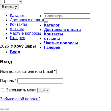
товара
Фольгированный
В корзину
шар
Искать:
"Бутылочка
Каталог
розовая"
Доставка и оплата
80см
Контакты
Каталог
отзывы
Доставка и оплата
Частые вопросы
Контакты
Галерея
отзывы
Частые вопросы
2026 ©
Хочу шары
Галерея
Вход
Вход
Имя пользователя или Email
*
Пароль
*
Запомнить меня
Войти
Забыли свой пароль?