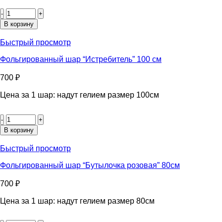
Количество
товара
Фольгированный
В корзину
шар
"Биг
Быстрый просмотр
фут"
100
Фольгированный шар “Истребитель” 100 см
см
700
₽
Цена за 1 шар: надут гелием размер 100см
Количество
товара
Фольгированный
В корзину
шар
"Истребитель"
Быстрый просмотр
100
см
Фольгированный шар “Бутылочка розовая” 80см
700
₽
Цена за 1 шар: надут гелием размер 80см
Количество