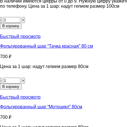
В наличии имеются цифры от 0 до 9. Нужную цифру укажит
по телефону. Цена за 1 шар: надут гелием размер 100см
Количество
товара
Фольгированные
В корзину
цифры
от
Быстрый просмотр
0-
9
Фольгированный шар “Тачка красная” 80 см
“Бирюзовый”
100
700
₽
см
Цена за 1 шар: надут гелием размер 80см
Количество
товара
Фольгированный
В корзину
шар
"Тачка
Быстрый просмотр
красная"
80
Фольгированный шар “Мотоцикл” 80см
см
700
₽