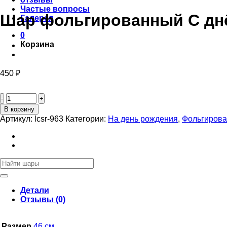
Частые вопросы
Шар фольгированный С дн
Галерея
0
Корзина
450
₽
Количество
товара
Шар
В корзину
фольгированный
Артикул:
lcsr-963
Категории:
На день рождения
,
Фольгиров
С
днём
рождения
"Цветы"
Искать:
46см
Детали
Отзывы (0)
Размер
46 см