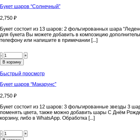
Букет шаров “Солнечный”
2,750
₽
Букет состоит из 13 шаров: 2 фольгированных шара “Леден
для букета Вы можете добавить в композицию дополнитель
телефону или напишите в примечании [...]
Количество
товара
Букет
В корзину
шаров
“Солнечный”
Быстрый просмотр
Букет шаров “Макарунс”
2,750
₽
Букет состоит из 12 шаров: 3 фольгированные звезды 3 ша
поменять цвета, также можно добавить шары С Днём Рожде
корзину, либо в WhatsApp. Обработка [...]
Количество
товара
Букет