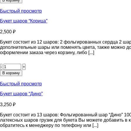
В корзину
шаров
“Макарунс”
Быстрый просмотр
Букет шаров “Корица”
2,500
₽
Букет состоит из 12 шаров: 2 фольгированных сердца 2 ша
дополнительные шары или поменять цвета, также можно до
оформлении заказа через корзину, либо [...]
Количество
товара
Букет
В корзину
шаров
“Корица”
Быстрый просмотр
Букет шаров “Дино”
3,250
₽
Букет состоит из 13 шаров: Фольгированный шар “Дино” 10
латексных шаров грузик для букета Вы можете добавить в
обратитесь к менеджеру по телефону или [...]