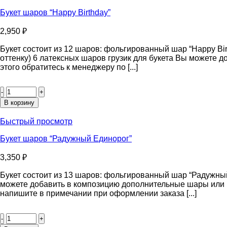
Букет шаров “Happy Birthday”
2,950
₽
Букет состоит из 12 шаров: фольгированный шар “Happy Bi
оттенку) 6 латексных шаров грузик для букета Вы можете
этого обратитесь к менеджеру по [...]
Количество
товара
Букет
В корзину
шаров
“Happy
Быстрый просмотр
Birthday”
Букет шаров “Радужный Единорог”
3,350
₽
Букет состоит из 13 шаров: фольгированный шар “Радужный
можете добавить в композицию дополнительные шары или п
напишите в примечании при оформлении заказа [...]
Количество
товара