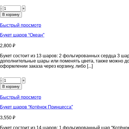
Количество
товара
Букет
В корзину
шаров
“Дино”
Быстрый просмотр
Букет шаров “Океан”
2,800
₽
Букет состоит из 13 шаров: 2 фольгированных сердца 3 ша
дополнительные шары или поменять цвета, также можно до
оформлении заказа через корзину, либо [...]
Количество
товара
Букет
В корзину
шаров
“Океан”
Быстрый просмотр
Букет шаров “Котёнок Принцесса”
3,550
₽
Букет состоит из 14 шаров: 1 фольгированный шар “Котён