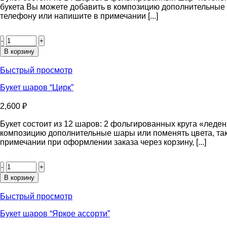
букета Вы можете добавить в композицию дополнительные 
телефону или напишите в примечании [...]
Количество
товара
Букет
В корзину
шаров
“Котёнок
Быстрый просмотр
Принцесса”
Букет шаров “Цирк”
2,600
₽
Букет состоит из 12 шаров: 2 фольгированных круга «леде
композицию дополнительные шары или поменять цвета, так
примечании при оформлении заказа через корзину, [...]
Количество
товара
Букет
В корзину
шаров
“Цирк”
Быстрый просмотр
Букет шаров “Яркое ассорти”