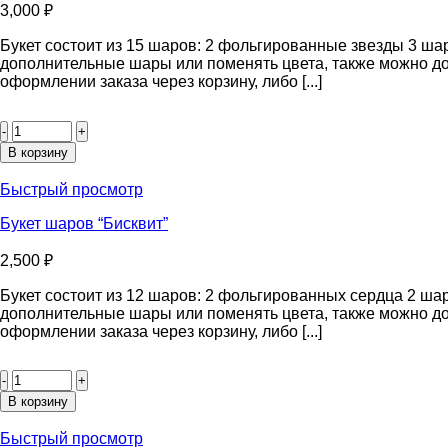
3,000
₽
Букет состоит из 15 шаров: 2 фольгированные звезды 3 ша
дополнительные шары или поменять цвета, также можно до
оформлении заказа через корзину, либо [...]
Количество
товара
Букет
В корзину
шаров
“Яркое
Быстрый просмотр
ассорти”
Букет шаров “Бисквит”
2,500
₽
Букет состоит из 12 шаров: 2 фольгированных сердца 2 ша
дополнительные шары или поменять цвета, также можно до
оформлении заказа через корзину, либо [...]
Количество
товара
Букет
В корзину
шаров
“Бисквит”
Быстрый просмотр