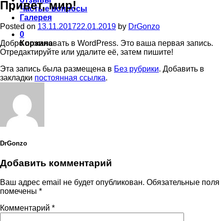
Привет, мир!
Частые вопросы
Галерея
Posted on
13.11.2017
22.01.2019
by
DrGonzo
0
Добро пожаловать в WordPress. Это ваша первая запись.
Корзина
Отредактируйте или удалите её, затем пишите!
Эта запись была размещена в
Без рубрики
. Добавить в
закладки
постоянная ссылка
.
DrGonzo
Добавить комментарий
Ваш адрес email не будет опубликован.
Обязательные поля
помечены
*
Комментарий
*