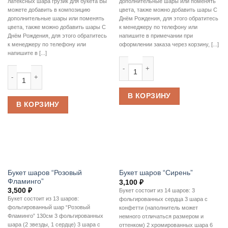
латексных шара грузик для букета Вы
дополнительные шары или поменять
можете добавить в композицию
цвета, также можно добавить шары С
дополнительные шары или поменять
Днём Рождения, для этого обратитесь
цвета, также можно добавить шары С
к менеджеру по телефону или
Днём Рождения, для этого обратитесь
напишите в примечании при
к менеджеру по телефону или
оформлении заказа через корзину, [...]
напишите в [...]
Количество товара Букет шаров “Л
Количество товара Букет шаров «Мятный»
В КОРЗИНУ
В КОРЗИНУ
Букет шаров “Розовый
Букет шаров “Сирень”
Фламинго”
3,100
₽
3,500
₽
Букет состоит из 14 шаров: 3
Букет состоит из 13 шаров:
фольгированных сердца 3 шара с
фольгированный шар “Розовый
конфетти (наполнитель может
Фламинго” 130см 3 фольгированных
немного отличаться размером и
шара (2 звезды, 1 сердце) 3 шара с
оттенком) 2 хромированных шара 6