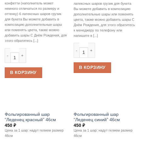
конфетти (наполнитель может
латексных шаров грузик для букета
немного отличаться по размеру и
Вы можете добавить в композицию
оттенку) 6 латексных шаров грузик
дополнительные шары или поменять
для букета Вы можете добавить в
цвета, также можно добавить шары С
композицию дополнительные шары
Днём Рождения, для этого обратитесь
или поменять цвета, также можно
к менеджеру по телефону или
добавить шары С Днём Рождения, для
напишите в [...]
этого обратитесь [...]
Количество товара Букет шаров “С
Количество товара Букет шаров “Розовый Фламинго”
В КОРЗИНУ
В КОРЗИНУ
Фольгированный шар
Фольгированный шар
“Леденец красный” 46см
“Леденец синий” 46см
450
₽
450
₽
Цена за 1 шар: надут гелием размер
Цена за 1 шар: надут гелием размер
46см
46см