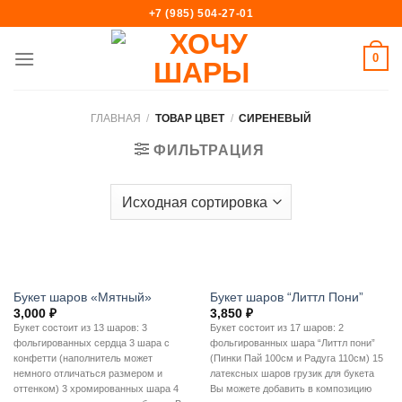
Skip
+7 (985) 504-27-01
to
content
0
ГЛАВНАЯ
/
ТОВАР ЦВЕТ
/
СИРЕНЕВЫЙ
ФИЛЬТРАЦИЯ
Букет шаров «Мятный»
Букет шаров “Литтл Пони”
3,000
₽
3,850
₽
Букет состоит из 13 шаров: 3
Букет состоит из 17 шаров: 2
фольгированных сердца 3 шара с
фольгированных шара “Литтл пони”
конфетти (наполнитель может
(Пинки Пай 100см и Радуга 110см) 15
немного отличаться размером и
латексных шаров грузик для букета
оттенком) 3 хромированных шара 4
Вы можете добавить в композицию