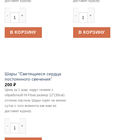
доставит курьер.
доставит курьер.
Количество товара Шары “Светящиеся белые постоянного свечения”
Количество товара Шары "Светящи
В КОРЗИНУ
В КОРЗИНУ
Шары “Светящиеся сердца
постоянного свечения”
200
₽
Цена за 1 шар: надут гелием с
обработкой Hi-Float размер 12″(30см)
оттенок пастель Шары горят не менее
суток с того момента как вам их
доставит курьер.
Количество товара Шары "Светящиеся сердца постоянного свечения"