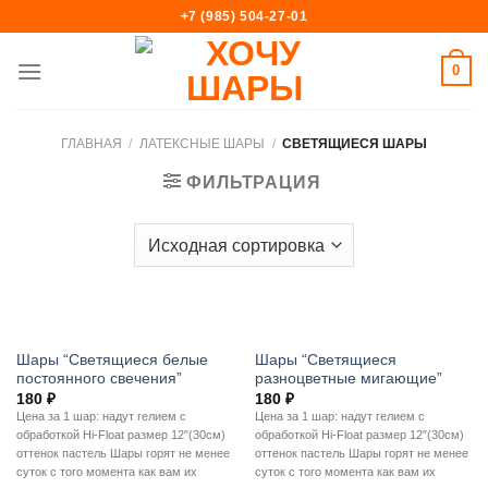
Skip
+7 (985) 504-27-01
to
content
0
ГЛАВНАЯ
/
ЛАТЕКСНЫЕ ШАРЫ
/
СВЕТЯЩИЕСЯ ШАРЫ
ФИЛЬТРАЦИЯ
Шары “Светящиеся белые
Шары “Светящиеся
постоянного свечения”
разноцветные мигающие”
180
₽
180
₽
Цена за 1 шар: надут гелием с
Цена за 1 шар: надут гелием с
обработкой Hi-Float размер 12″(30см)
обработкой Hi-Float размер 12″(30см)
оттенок пастель Шары горят не менее
оттенок пастель Шары горят не менее
суток с того момента как вам их
суток с того момента как вам их