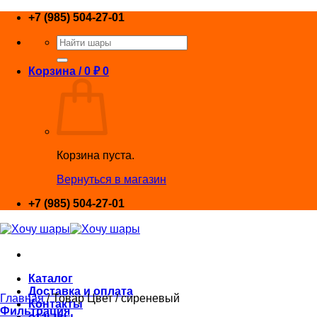
Skip
+7 (985) 504-27-01
to
Искать:
content
Корзина /
0
₽
0
Корзина пуста.
Вернуться в магазин
+7 (985) 504-27-01
Каталог
Доставка и оплата
Главная
/
Товар Цвет
/
сиреневый
Контакты
Фильтрация
отзывы