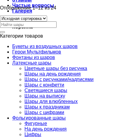
Частые вопросы
Отображение 1–12 из 24
Галерея
0
Искать:
Корзина
Категории товаров
Букеты из воздушных шаров
Герои Мультфильмов
Фонтаны из шаров
Латексные шары
Цветные шары без рисунка
Шары на день рождения
Шары с рисунками/надписями
Шары с конфетти
Светящиеся шары
Шары на выписку
Шары для влюбленных
Шары к праздникам
Шары с цифрами
Фольгированные шары
Фигурные
На день рождения
Цифры