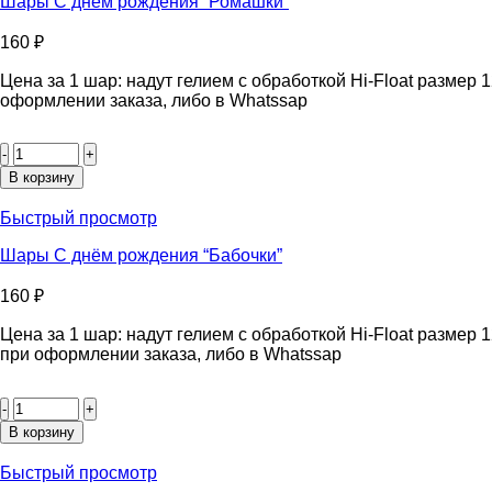
“Звёзды
Шары С днём рождения “Ромашки”
кристалл”
160
₽
Цена за 1 шар: надут гелием с обработкой Hi-Float размер
оформлении заказа, либо в Whatssap
Количество
товара
Шары
В корзину
С
днём
Быстрый просмотр
рождения
“Ромашки”
Шары С днём рождения “Бабочки”
160
₽
Цена за 1 шар: надут гелием с обработкой Hi-Float размер
при оформлении заказа, либо в Whatssap
Количество
товара
Шары
В корзину
С
днём
Быстрый просмотр
рождения