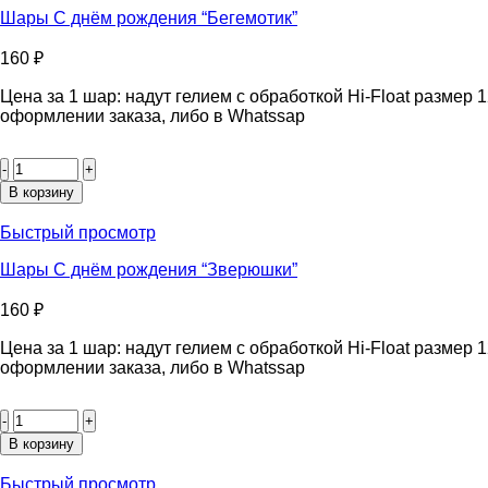
“Бабочки”
Шары С днём рождения “Бегемотик”
160
₽
Цена за 1 шар: надут гелием с обработкой Hi-Float размер
оформлении заказа, либо в Whatssap
Количество
товара
Шары
В корзину
С
днём
Быстрый просмотр
рождения
“Бегемотик”
Шары С днём рождения “Зверюшки”
160
₽
Цена за 1 шар: надут гелием с обработкой Hi-Float размер
оформлении заказа, либо в Whatssap
Количество
товара
Шары
В корзину
С
днём
Быстрый просмотр