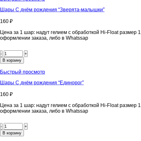
рождения
“Зверюшки”
Шары С днём рождения “Зверята-малышки”
160
₽
Цена за 1 шар: надут гелием с обработкой Hi-Float размер
оформлении заказа, либо в Whatssap
Количество
товара
Шары
В корзину
С
днём
Быстрый просмотр
рождения
"Зверята-
Шары С днём рождения “Единорог”
малышки"
160
₽
Цена за 1 шар: надут гелием с обработкой Hi-Float размер
оформлении заказа, либо в Whatssap
Количество
товара
Шары
В корзину
С