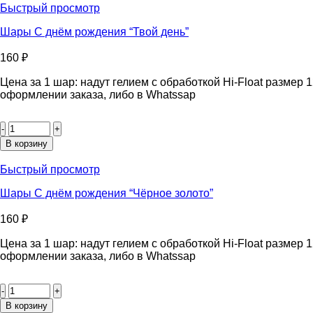
днём
Быстрый просмотр
рождения
“Единорог”
Шары С днём рождения “Твой день”
160
₽
Цена за 1 шар: надут гелием с обработкой Hi-Float размер
оформлении заказа, либо в Whatssap
Количество
товара
Шары
В корзину
С
днём
Быстрый просмотр
рождения
“Твой
Шары С днём рождения “Чёрное золото”
день”
160
₽
Цена за 1 шар: надут гелием с обработкой Hi-Float размер
оформлении заказа, либо в Whatssap
Количество
товара
Шары
В корзину