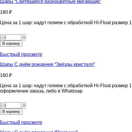
Шары “Светящиеся разноцветные мигающие”
180
₽
Цена за 1 шар: надут гелием с обработкой Hi-Float размер 
Количество
товара
Шары
В корзину
"Светящиеся
разноцветные
Быстрый просмотр
мигающие"
Шары С днём рождения “Звёзды кристалл”
160
₽
Цена за 1 шар: надут гелием с обработкой Hi-Float размер
оформлении заказа, либо в Whatssap
Количество
товара
Шары
В корзину
С
днём
Быстрый просмотр
рождения