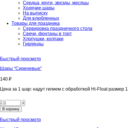
Сердца, круги, звезды, месяцы
Ходячие шары
На выписку
Для влюбленных
Товары для праздника
Сервировка праздничного стола
Свечи, фонтаны в торт
Хлопушки, колпаки
Гирлянды
Быстрый просмотр
Шары “Сиреневые”
140
₽
Цена за 1 шар: надут гелием с обработкой Hi-Float размер 1
Количество
товара
Шары
В корзину
"Сиреневые"
Быстрый просмотр