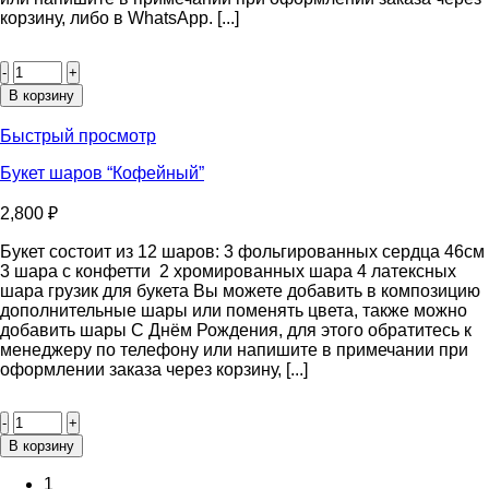
корзину, либо в WhatsApp. [...]
Количество
товара
Букет
В корзину
шаров
“Зефир”
Быстрый просмотр
Букет шаров “Кофейный”
2,800
₽
Букет состоит из 12 шаров: 3 фольгированных сердца 46см
3 шара с конфетти 2 хромированных шара 4 латексных
шара грузик для букета Вы можете добавить в композицию
дополнительные шары или поменять цвета, также можно
добавить шары С Днём Рождения, для этого обратитесь к
менеджеру по телефону или напишите в примечании при
оформлении заказа через корзину, [...]
Количество
товара
Букет
В корзину
шаров
“Кофейный”
1