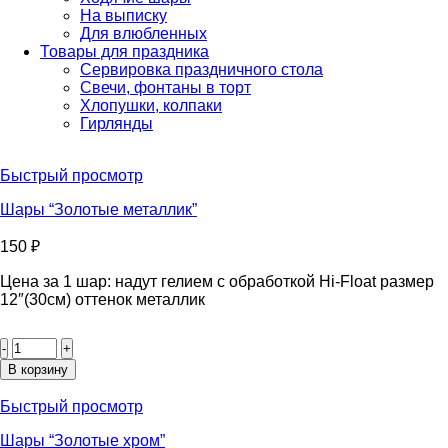
На выписку
Для влюбленных
Товары для праздника
Сервировка праздничного стола
Свечи, фонтаны в торт
Хлопушки, колпаки
Гирлянды
Быстрый просмотр
Шары “Золотые металлик”
150
₽
Цена за 1 шар: надут гелием с обработкой Hi-Float размер
12″(30см) оттенок металлик
Количество
товара
Шары
В корзину
“Золотые
металлик”
Быстрый просмотр
Шары “Золотые хром”