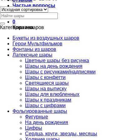
Частые вопросы
Галерея
Искать:
0
Категории товаров
Корзина
Букеты из воздушных шаров
Герои Мультфильмов
Фонтаны из шаров
Латексные шары
Цветные шары без рисунка
Шары на день рождения
Шары с рисунками/надписями
Шары с конфетти
Светящиеся шары
Шары на выписку
Шары для влюбленных
Шары к праздникам
Шары с цифрами
Фольгированные шары
Фигурные
На день рождения
Цифры
Сердца, круги, звезды, месяцы
Ходячие шары