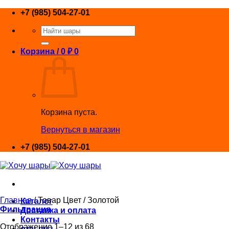
Skip
+7 (985) 504-27-01
to
Искать:
content
Корзина /
0
₽
0
Корзина пуста.
Вернуться в магазин
+7 (985) 504-27-01
Главная
/
Товар Цвет
/
Золотой
Каталог
Фильтрация
Доставка и оплата
Контакты
Отображение 1–12 из 68
отзывы