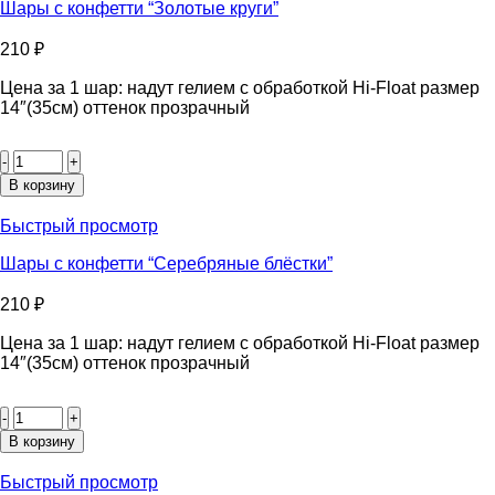
блёстки”
Шары с конфетти “Золотые круги”
210
₽
Цена за 1 шар: надут гелием с обработкой Hi-Float размер
14″(35см) оттенок прозрачный
Количество
товара
Шары
В корзину
с
конфетти
Быстрый просмотр
“Золотые
круги”
Шары с конфетти “Серебряные блёстки”
210
₽
Цена за 1 шар: надут гелием с обработкой Hi-Float размер
14″(35см) оттенок прозрачный
Количество
товара
Шары
В корзину
с
конфетти
Быстрый просмотр