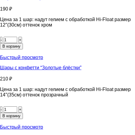
190
₽
Цена за 1 шар: надут гелием с обработкой Hi-Float размер
12″(30см) оттенок хром
Количество
товара
Шары
В корзину
“Золотые
хром”
Быстрый просмотр
Шары с конфетти “Золотые блёстки”
210
₽
Цена за 1 шар: надут гелием с обработкой Hi-Float размер
14″(35см) оттенок прозрачный
Количество
товара
Шары
В корзину
с
конфетти
Быстрый просмотр
“Золотые