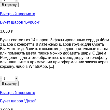
Букет
В корзину
шаров
“Бисквит”
Быстрый просмотр
Букет шаров “Бурбон”
3,050
₽
Букет состоит из 14 шаров: 3 фольгированных сердца 46см
3 шара с конфетти 8 латексных шаров грузик для букета
Вы можете добавить в композицию дополнительные шары
или поменять цвета, также можно добавить шары С Днём
Рождения, для этого обратитесь к менеджеру по телефону
или напишите в примечании при оформлении заказа через
корзину, либо в WhatsApp. [...]
Количество
товара
Букет
В корзину
шаров
“Бурбон”
Быстрый просмотр
Букет шаров “Джаз”