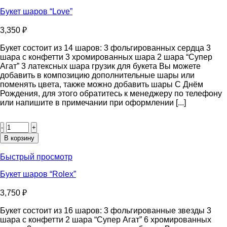
“Серебряные
блёстки”
Букет шаров “Love”
3,350
₽
Букет состоит из 14 шаров: 3 фольгированных сердца 3
шара с конфетти 3 хромированных шара 2 шара “Супер
Агат” 3 латексных шара грузик для букета Вы можете
добавить в композицию дополнительные шары или
поменять цвета, также можно добавить шары С Днём
Рождения, для этого обратитесь к менеджеру по телефону
или напишите в примечании при оформлении [...]
Количество
товара
Букет
В корзину
шаров
“Love”
Быстрый просмотр
Букет шаров “Rolex”
3,750
₽
Букет состоит из 16 шаров: 3 фольгированные звезды 3
шара с конфетти 2 шара “Супер Агат” 6 хромированных