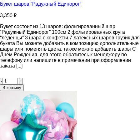
Букет шаров “Радужный Единорог”
3,350
₽
Букет состоит из 13 шаров: фольгированный шар
“Радужный Единорог” 100см 2 фольгированных круга
“леденцы” 3 шара с конфетти 7 латексных шаров грузик для
букета Вы можете добавить в композицию дополнительные
шары или поменять цвета, также можно добавить шары С
Днём Рождения, для этого обратитесь к менеджеру по
телефону или напишите в примечании при оформлении
заказа [...]
Количество
товара
Букет
В корзину
шаров
“Радужный
Единорог”