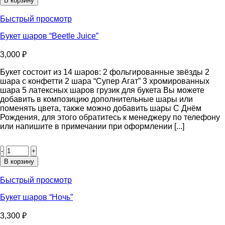
В корзину
шаров
“Иллюзия”
Быстрый просмотр
Букет шаров “Beetle Juice”
3,000
₽
Букет состоит из 14 шаров: 2 фольгированные звёзды 2
шара с конфетти 2 шара “Супер Агат” 3 хромированных
шара 5 латексных шаров грузик для букета Вы можете
добавить в композицию дополнительные шары или
поменять цвета, также можно добавить шары С Днём
Рождения, для этого обратитесь к менеджеру по телефону
или напишите в примечании при оформлении [...]
Количество
товара
Букет
В корзину
шаров
“Beetle
Быстрый просмотр
Juice”
Букет шаров “Ночь”
3,300
₽