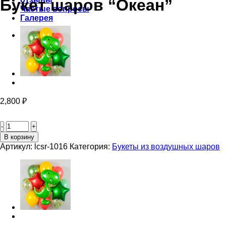
Букет шаров “Океан”
Частые вопросы
Галерея
0
Корзина
2,800
₽
Количество
товара
Букет
В корзину
шаров
Артикул:
lcsr-1016
Категория:
Букеты из воздушных шаров
“Океан”