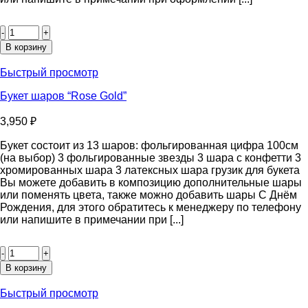
Количество
товара
Букет
В корзину
шаров
“Розовый
Быстрый просмотр
Лёд”
Букет шаров “Rose Gold”
3,950
₽
Букет состоит из 13 шаров: фольгированная цифра 100см
(на выбор) 3 фольгированные звезды 3 шара с конфетти 3
хромированных шара 3 латексных шара грузик для букета
Вы можете добавить в композицию дополнительные шары
или поменять цвета, также можно добавить шары С Днём
Рождения, для этого обратитесь к менеджеру по телефону
или напишите в примечании при [...]
Количество
товара
Букет
В корзину
шаров
“Rose
Быстрый просмотр
Gold”