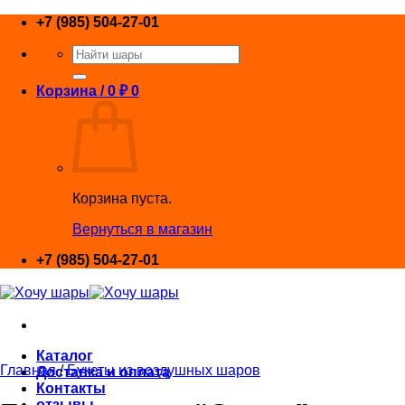
Skip
+7 (985) 504-27-01
to
Искать:
content
Корзина /
0
₽
0
Корзина пуста.
Вернуться в магазин
+7 (985) 504-27-01
Каталог
Главная
/
Букеты из воздушных шаров
Доставка и оплата
Контакты
отзывы