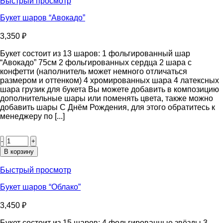
Быстрый просмотр
Букет шаров “Авокадо”
3,350
₽
Букет состоит из 13 шаров: 1 фольгированный шар
“Авокадо” 75см 2 фольгированных сердца 2 шара с
конфетти (наполнитель может немного отличаться
размером и оттенком) 4 хромированных шара 4 латексных
шара грузик для букета Вы можете добавить в композицию
дополнительные шары или поменять цвета, также можно
добавить шары С Днём Рождения, для этого обратитесь к
менеджеру по [...]
Количество
товара
Букет
В корзину
шаров
“Авокадо”
Быстрый просмотр
Букет шаров “Облако”
3,450
₽
Букет состоит из 15 шаров: 4 фольгированные звёзды 3