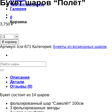
Букет шаров “Полёт”
Частые вопросы
Галерея
0
Корзина
3,750
₽
Количество
товара
Букет
В корзину
шаров
Артикул:
lcsr-671
Категория:
Букеты из воздушных шаров
“Полёт”
Искать:
Описание
Детали
Отзывы (0)
Букет состоит из 14 шаров:
фольгированный шар “Самолёт” 100см
3 фольгированные звезды