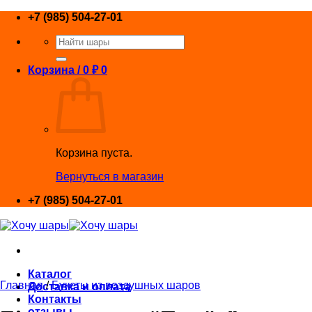
Skip
+7 (985) 504-27-01
to
Искать:
content
Корзина /
0
₽
0
Корзина пуста.
Вернуться в магазин
+7 (985) 504-27-01
Каталог
Главная
/
Букеты из воздушных шаров
Доставка и оплата
Контакты
отзывы