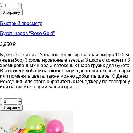
Количество
товара
Букет
В корзину
шаров
“Лимонный
Быстрый просмотр
Пончик”
Букет шаров “Rose Gold”
3,950
₽
Букет состоит из 13 шаров: фольгированная цифра 100см
(на выбор) 3 фольгированные звезды 3 шара с конфетти 3
хромированных шара 3 латексных шара грузик для букета
Вы можете добавить в композицию дополнительные шары
или поменять цвета, также можно добавить шары С Днём
Рождения, для этого обратитесь к менеджеру по телефону
или напишите в примечании при [...]
Количество
товара
Букет
В корзину
шаров
“Rose
Gold”