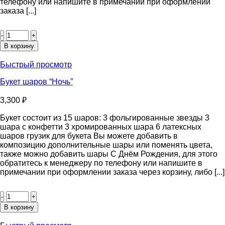
телефону или напишите в примечании при оформлении
заказа [...]
Количество
товара
Букет
В корзину
шаров
“Радужный
Быстрый просмотр
Единорог”
Букет шаров “Ночь”
3,300
₽
Букет состоит из 15 шаров: 3 фольгированные звезды 3
шара с конфетти 3 хромированных шара 6 латексных
шаров грузик для букета Вы можете добавить в
композицию дополнительные шары или поменять цвета,
также можно добавить шары С Днём Рождения, для этого
обратитесь к менеджеру по телефону или напишите в
примечании при оформлении заказа через корзину, либо [...]
Количество
товара
Букет
В корзину
шаров
“Ночь”