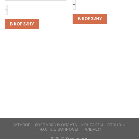
шаров
“Happy
“Rolex”
Birthday”
В КОРЗИНУ
В КОРЗИНУ
КАТАЛОГ
ДОСТАВКА И ОПЛАТА
КОНТАКТЫ
ОТЗЫВЫ
ЧАСТЫЕ ВОПРОСЫ
ГАЛЕРЕЯ
2026 ©
Хочу шары