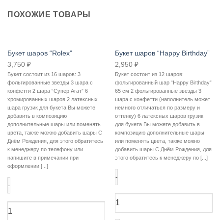
ПОХОЖИЕ ТОВАРЫ
Букет шаров “Rolex”
Букет шаров “Happy Birthday”
3,750
₽
2,950
₽
Букет состоит из 16 шаров: 3
Букет состоит из 12 шаров:
фольгированные звезды 3 шара с
фольгированный шар “Happy Birthday”
конфетти 2 шара “Супер Агат” 6
65 см 2 фольгированные звезды 3
хромированных шаров 2 латексных
шара с конфетти (наполнитель может
шара грузик для букета Вы можете
немного отличаться по размеру и
добавить в композицию
оттенку) 6 латексных шаров грузик
дополнительные шары или поменять
для букета Вы можете добавить в
цвета, также можно добавить шары С
композицию дополнительные шары
Днём Рождения, для этого обратитесь
или поменять цвета, также можно
к менеджеру по телефону или
добавить шары С Днём Рождения, для
напишите в примечании при
этого обратитесь к менеджеру по [...]
оформлении [...]
Количество
Количество
товара
товара
Букет
Букет
шаров