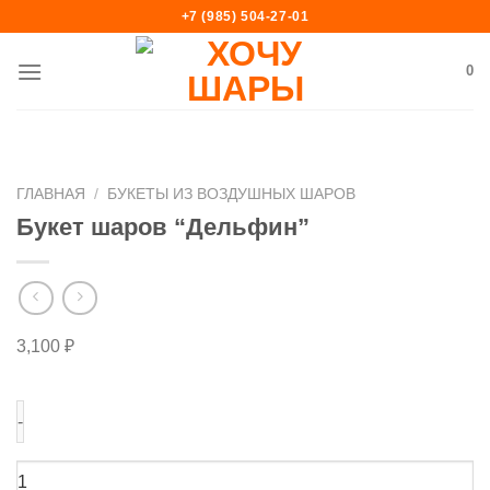
Skip
+7 (985) 504-27-01
to
content
0
ГЛАВНАЯ
/
БУКЕТЫ ИЗ ВОЗДУШНЫХ ШАРОВ
Букет шаров “Дельфин”
3,100
₽
Количество
товара