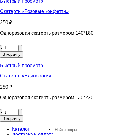
шары»
Быстрый просмотр
Скатерть «Розовые конфетти»
250
₽
Одноразовая скатерть размером 140*180
Количество
товара
Скатерть
В корзину
«Розовые
конфетти»
Быстрый просмотр
Скатерть «Единороги»
250
₽
Одноразовая скатерть размером 130*220
Количество
товара
Скатерть
В корзину
«Единороги»
Искать:
Каталог
Доставка и оплата