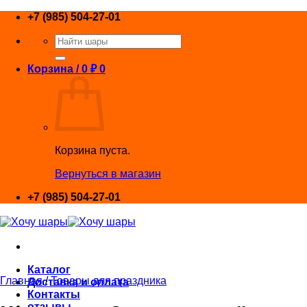
Skip
+7 (985) 504-27-01
to
Искать:
content
Корзина /
0
₽
0
Корзина пуста.
Вернуться в магазин
+7 (985) 504-27-01
Каталог
Главная
/
Товары для праздника
Доставка и оплата
Контакты
отзывы