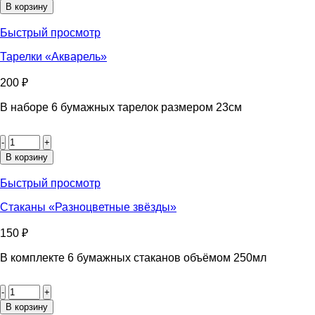
Салфетки
В корзину
«Яркий
взрыв»
Быстрый просмотр
Тарелки «Акварель»
200
₽
В наборе 6 бумажных тарелок размером 23см
Количество
товара
Тарелки
В корзину
«Акварель»
Быстрый просмотр
Стаканы «Разноцветные звёзды»
150
₽
В комплекте 6 бумажных стаканов объёмом 250мл
Количество
товара
Стаканы
В корзину