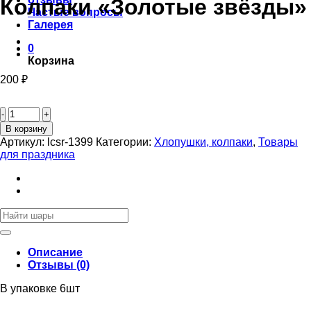
Колпаки «Золотые звёзды»
Частые вопросы
Галерея
0
Корзина
200
₽
Количество
товара
Колпаки
В корзину
«Золотые
Артикул:
lcsr-1399
Категории:
Хлопушки, колпаки
,
Товары
звёзды»
для праздника
Искать:
Описание
Отзывы (0)
В упаковке 6шт