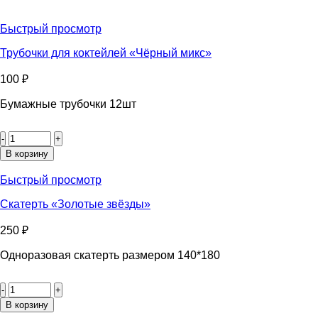
Быстрый просмотр
Трубочки для коктейлей «Чёрный микс»
100
₽
Бумажные трубочки 12шт
Количество
товара
Трубочки
В корзину
для
коктейлей
Быстрый просмотр
«Чёрный
микс»
Скатерть «Золотые звёзды»
250
₽
Одноразовая скатерть размером 140*180
Количество
товара
Скатерть
В корзину
«Золотые