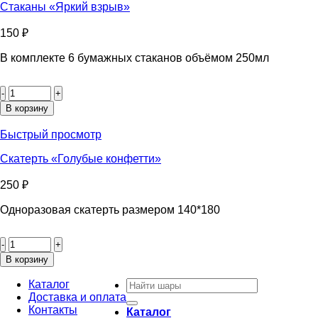
Стаканы «Яркий взрыв»
150
₽
В комплекте 6 бумажных стаканов объёмом 250мл
Количество
товара
Стаканы
В корзину
«Яркий
взрыв»
Быстрый просмотр
Скатерть «Голубые конфетти»
250
₽
Одноразовая скатерть размером 140*180
Количество
товара
Скатерть
В корзину
«Голубые
Искать:
конфетти»
Каталог
Доставка и оплата
Контакты
Каталог