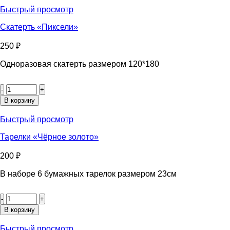
звёзды»
Быстрый просмотр
Скатерть «Пиксели»
250
₽
Одноразовая скатерть размером 120*180
Количество
товара
Скатерть
В корзину
«Пиксели»
Быстрый просмотр
Тарелки «Чёрное золото»
200
₽
В наборе 6 бумажных тарелок размером 23см
Количество
товара
Тарелки
В корзину
«Чёрное
золото»
Быстрый просмотр