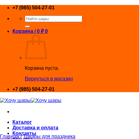
Skip
+7 (985) 504-27-01
to
Искать:
content
Корзина /
0
₽
0
Корзина пуста.
Вернуться в магазин
+7 (985) 504-27-01
Каталог
Доставка и оплата
Контакты
Главная
/
Товары для праздника
отзывы