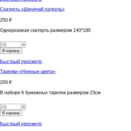
Скатерть «Щенячий патруль»
250
₽
Одноразовая скатерть размером 140*180
Количество
товара
Скатерть
В корзину
«Щенячий
патруль»
Быстрый просмотр
Тарелки «Нежные цвета»
200
₽
В наборе 6 бумажных тарелок размером 23см
Количество
товара
Тарелки
В корзину
«Нежные
цвета»
Быстрый просмотр