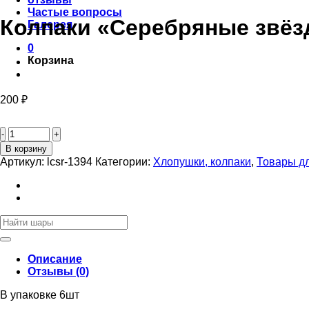
Частые вопросы
Колпаки «Серебряные звё
Галерея
0
Корзина
200
₽
Количество
товара
Колпаки
В корзину
«Серебряные
Артикул:
lcsr-1394
Категории:
Хлопушки, колпаки
,
Товары д
звёзды»
Искать:
Описание
Отзывы (0)
В упаковке 6шт