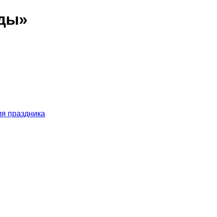
зды»
ля праздника