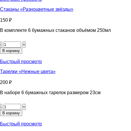
Стаканы «Разноцветные звёзды»
150
₽
В комплекте 6 бумажных стаканов объёмом 250мл
Количество
товара
Стаканы
В корзину
«Разноцветные
звёзды»
Быстрый просмотр
Тарелки «Нежные цвета»
200
₽
В наборе 6 бумажных тарелок размером 23см
Количество
товара
Тарелки
В корзину
«Нежные
цвета»
Быстрый просмотр