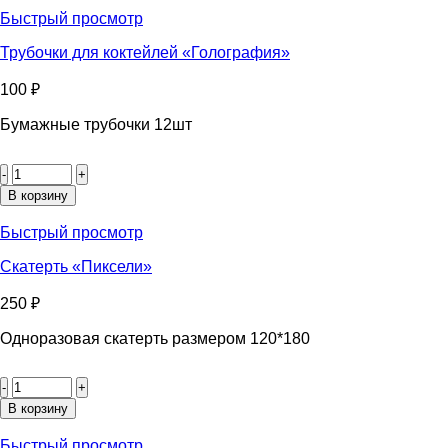
звёзды»
Быстрый просмотр
Трубочки для коктейлей «Голография»
100
₽
Бумажные трубочки 12шт
Количество
товара
Трубочки
В корзину
для
коктейлей
Быстрый просмотр
«Голография»
Скатерть «Пиксели»
250
₽
Одноразовая скатерть размером 120*180
Количество
товара
Скатерть
В корзину
«Пиксели»
Быстрый просмотр