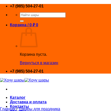
Skip
+7 (985) 504-27-01
to
Искать:
content
Корзина /
0
₽
0
Корзина пуста.
Вернуться в магазин
+7 (985) 504-27-01
Каталог
Доставка и оплата
Контакты
Главная
/
Товары для праздника
отзывы