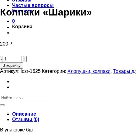
Частые вопросы
Колпаки «Шарики»
Галерея
0
Корзина
200
₽
Количество
товара
Колпаки
В корзину
«Шарики»
Артикул:
lcsr-1625
Категории:
Хлопушки, колпаки
,
Товары д
Искать:
Описание
Отзывы (0)
В упаковке 6шт