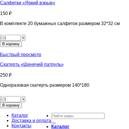
Салфетки «Яркий взрыв»
150
₽
В комплекте 20 бумажных салфеток размером 32*32 см
Количество
товара
Салфетки
В корзину
«Яркий
взрыв»
Быстрый просмотр
Скатерть «Щенячий патруль»
250
₽
Одноразовая скатерть размером 140*180
Количество
товара
Скатерть
В корзину
«Щенячий
Искать:
патруль»
Каталог
Доставка и оплата
Контакты
Каталог