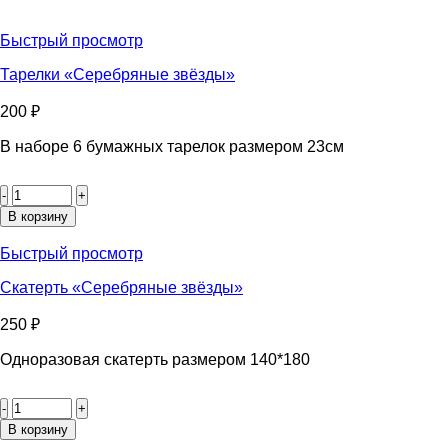
Быстрый просмотр
Тарелки «Серебряные звёзды»
200
₽
В наборе 6 бумажных тарелок размером 23см
Количество
товара
Тарелки
В корзину
«Серебряные
звёзды»
Быстрый просмотр
Скатерть «Серебряные звёзды»
250
₽
Одноразовая скатерть размером 140*180
Количество
товара
Скатерть
В корзину
«Серебряные