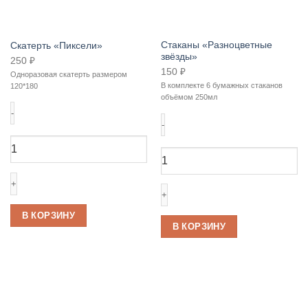
Стаканы «Разноцветные
Скатерть «Пиксели»
звёзды»
250
₽
150
₽
Одноразовая скатерть размером
В комплекте 6 бумажных стаканов
120*180
объёмом 250мл
Количество
Количество
товара
товара
Скатерть
Стаканы
«Пиксели»
«Разноцветные
звёзды»
В КОРЗИНУ
В КОРЗИНУ