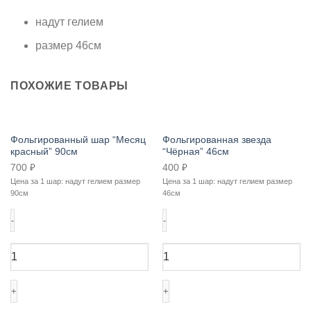
надут гелием
размер 46см
ПОХОЖИЕ ТОВАРЫ
Фольгированный шар “Месяц
Фольгированная звезда
красный” 90см
“Чёрная” 46см
700
₽
400
₽
Цена за 1 шар: надут гелием размер
Цена за 1 шар: надут гелием размер
90см
46см
Количество
Количество
товара
товара
Фольгированный
Фольгированная
шар
звезда
"Месяц
"Чёрная"
красный"
46см