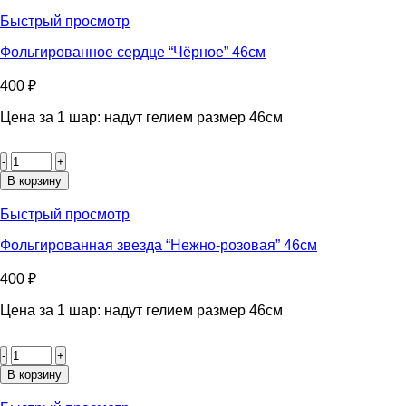
звезда
"Розовое
Быстрый просмотр
золото"
46см
Фольгированное сердце “Чёрное” 46см
400
₽
Цена за 1 шар: надут гелием размер 46см
Количество
товара
Фольгированное
В корзину
сердце
"Чёрное"
Быстрый просмотр
46см
Фольгированная звезда “Нежно-розовая” 46см
400
₽
Цена за 1 шар: надут гелием размер 46см
Количество
товара
Фольгированная
В корзину
звезда
“Нежно-