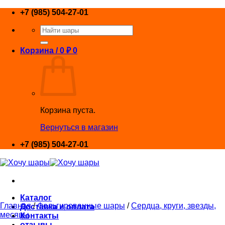
Skip
+7 (985) 504-27-01
to
Искать:
content
Корзина /
0
₽
0
Корзина пуста.
Вернуться в магазин
+7 (985) 504-27-01
Каталог
Главная
/
Фольгированные шары
/
Сердца, круги, звезды,
Доставка и оплата
месяцы
Контакты
отзывы