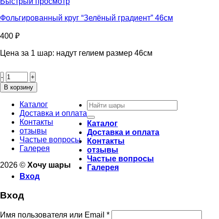
Быстрый просмотр
розовая”
46см
Фольгированный круг “Зелёный градиент” 46см
400
₽
Цена за 1 шар: надут гелием размер 46см
Количество
товара
Фольгированный
В корзину
круг
Искать:
"Зелёный
Каталог
градиент"
Доставка и оплата
46см
Контакты
Каталог
отзывы
Доставка и оплата
Частые вопросы
Контакты
Галерея
отзывы
Частые вопросы
2026 ©
Хочу шары
Галерея
Вход
Вход
Имя пользователя или Email
*