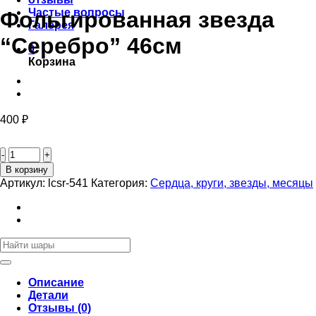
Частые вопросы
Фольгированная звезда
Галерея
“Серебро” 46см
0
Корзина
400
₽
Количество
товара
Фольгированная
В корзину
звезда
Артикул:
lcsr-541
Категория:
Сердца, круги, звезды, месяцы
"Серебро"
46см
Искать:
Описание
Детали
Отзывы (0)