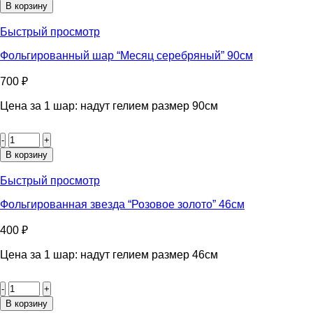
Фольгированный
В корзину
круг
"Розовый
Быстрый просмотр
градиент"
46см
Фольгированный шар “Месяц серебряный” 90см
700
₽
Цена за 1 шар: надут гелием размер 90см
Количество
товара
Фольгированный
В корзину
шар
"Месяц
Быстрый просмотр
серебряный"
90см
Фольгированная звезда “Розовое золото” 46см
400
₽
Цена за 1 шар: надут гелием размер 46см
Количество
товара
Фольгированная
В корзину