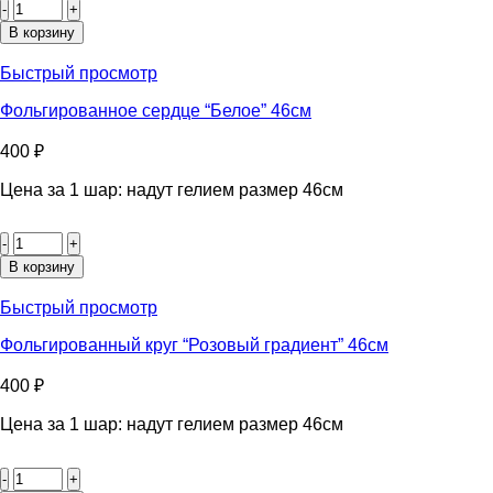
товара
Фольгированная
В корзину
звезда
"Бирюза"
Быстрый просмотр
46см
Фольгированное сердце “Белое” 46см
400
₽
Цена за 1 шар: надут гелием размер 46см
Количество
товара
Фольгированное
В корзину
сердце
"Белое"
Быстрый просмотр
46см
Фольгированный круг “Розовый градиент” 46см
400
₽
Цена за 1 шар: надут гелием размер 46см
Количество
товара