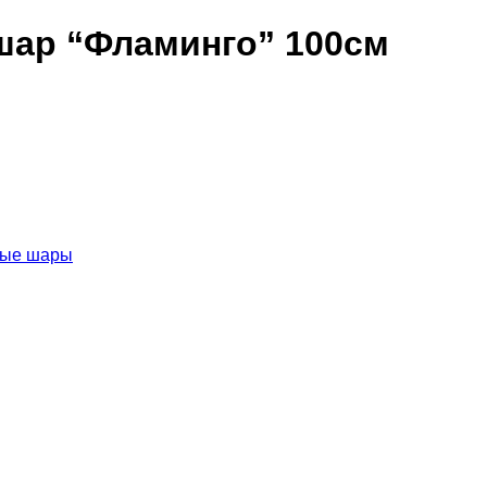
шар “Фламинго” 100см
ные шары