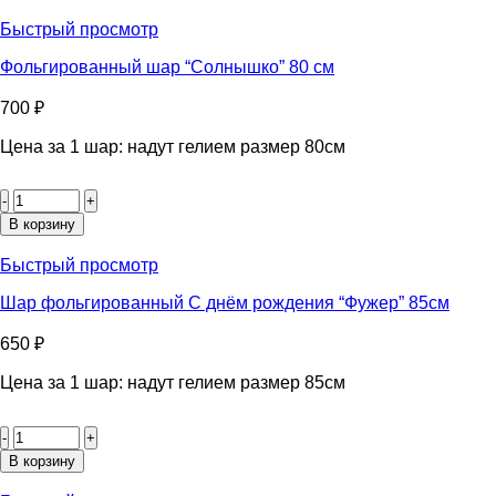
шар
"Лобстер"
Быстрый просмотр
100
см
Фольгированный шар “Солнышко” 80 см
700
₽
Цена за 1 шар: надут гелием размер 80см
Количество
товара
Фольгированный
В корзину
шар
"Солнышко"
Быстрый просмотр
80
см
Шар фольгированный С днём рождения “Фужер” 85см
650
₽
Цена за 1 шар: надут гелием размер 85см
Количество
товара
Шар
В корзину
фольгированный