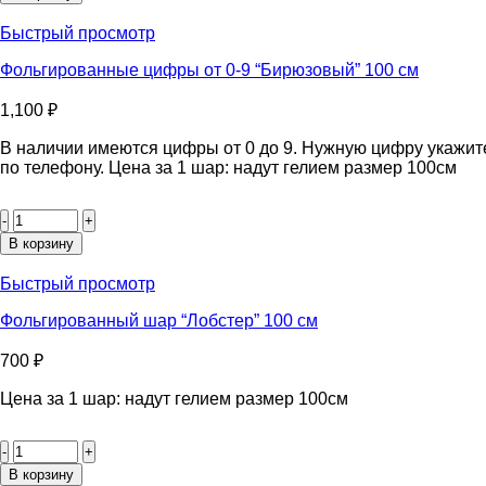
шар
"Попугай"
Быстрый просмотр
90см
Фольгированные цифры от 0-9 “Бирюзовый” 100 см
1,100
₽
В наличии имеются цифры от 0 до 9. Нужную цифру укажит
по телефону. Цена за 1 шар: надут гелием размер 100см
Количество
товара
Фольгированные
В корзину
цифры
от
Быстрый просмотр
0-
9
Фольгированный шар “Лобстер” 100 см
“Бирюзовый”
100
700
₽
см
Цена за 1 шар: надут гелием размер 100см
Количество
товара
Фольгированный
В корзину