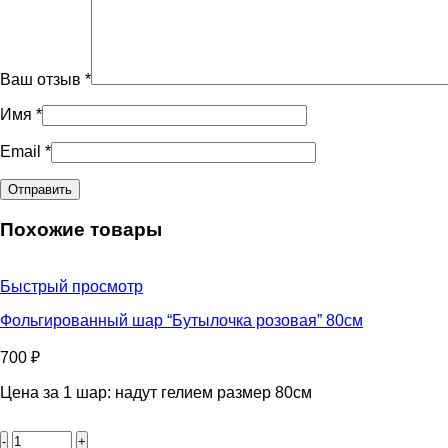
Ваш отзыв
*
Имя
*
Email
*
Похожие товары
Быстрый просмотр
Фольгированный шар “Бутылочка розовая” 80см
700
₽
Цена за 1 шар: надут гелием размер 80см
Количество
товара