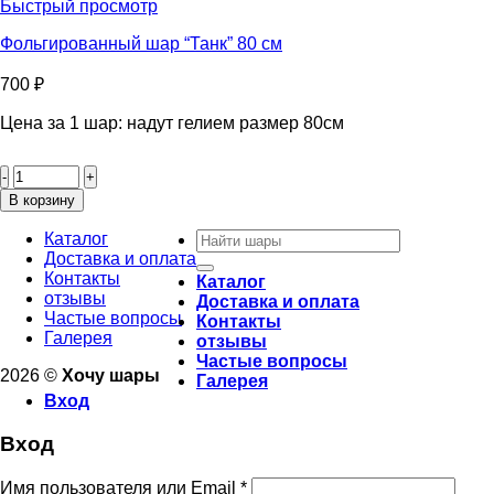
С
Быстрый просмотр
днём
рождения
Фольгированный шар “Танк” 80 см
"Фужер"
85см
700
₽
Цена за 1 шар: надут гелием размер 80см
Количество
товара
Фольгированный
В корзину
шар
Искать:
"Танк"
Каталог
80
Доставка и оплата
см
Контакты
Каталог
отзывы
Доставка и оплата
Частые вопросы
Контакты
Галерея
отзывы
Частые вопросы
2026 ©
Хочу шары
Галерея
Вход
Вход
Имя пользователя или Email
*