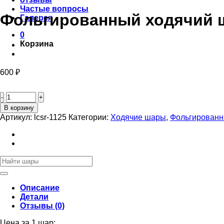
Частые вопросы
Фольгированный ходячий 
Галерея
0
Корзина
600
₽
Количество
товара
Фольгированный
В корзину
ходячий
Артикул:
lcsr-1125
Категории:
Ходячие шары
,
Фольгирован
шар
"Фламинго"
100см
Искать:
Описание
Детали
Отзывы (0)
Цена за 1 шар: