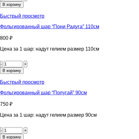
Фольгированный
В корзину
шар
"Бутылочка
Быстрый просмотр
розовая"
80см
Фольгированный шар “Пони Радуга” 110см
800
₽
Цена за 1 шар: надут гелием размер 110см
Количество
товара
Фольгированный
В корзину
шар
"Пони
Быстрый просмотр
Радуга"
110см
Фольгированный шар “Попугай” 90см
750
₽
Цена за 1 шар: надут гелием размер 90см
Количество
товара
Фольгированный
В корзину