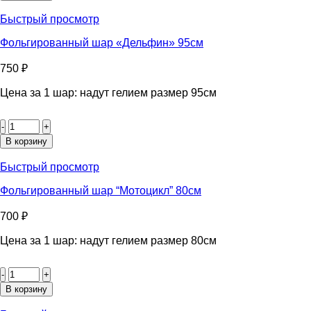
шар
“Полицейский
Быстрый просмотр
вертолёт”
100
Фольгированный шар «Дельфин» 95см
см
750
₽
Цена за 1 шар: надут гелием размер 95см
Количество
товара
Фольгированный
В корзину
шар
«Дельфин»
Быстрый просмотр
95см
Фольгированный шар “Мотоцикл” 80см
700
₽
Цена за 1 шар: надут гелием размер 80см
Количество
товара
Фольгированный
В корзину
шар