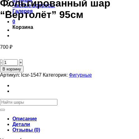
Фольгированный шар
Частые вопросы
Галерея
“Вертолёт” 95см
0
Корзина
700
₽
Количество
товара
Фольгированный
В корзину
шар
Артикул:
lcsr-1547
Категория:
Фигурные
“Вертолёт”
95см
Искать:
Описание
Детали
Отзывы (0)