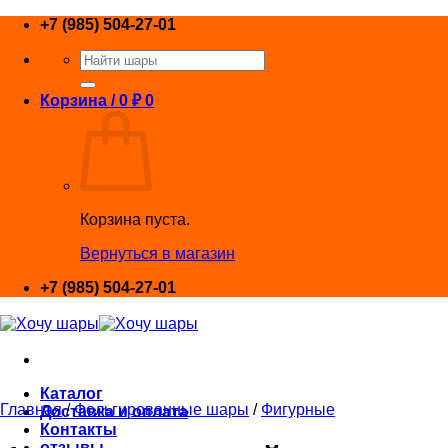
Skip
+7 (985) 504-27-01
to
Искать:
content
Корзина /
0
₽
0
Корзина пуста.
Вернуться в магазин
+7 (985) 504-27-01
Каталог
Главная
/
Фольгированные шары
/
Фигурные
Доставка и оплата
Контакты
отзывы