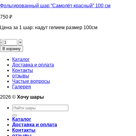
90см
Фольгированный шар “Самолёт красный” 100 см
750
₽
Цена за 1 шар: надут гелием размер 100см
Количество
товара
Фольгированный
В корзину
шар
“Самолёт
Каталог
красный”
Доставка и оплата
100
Контакты
см
отзывы
Частые вопросы
Галерея
2026 ©
Хочу шары
Искать:
Каталог
Доставка и оплата
Контакты
отзывы