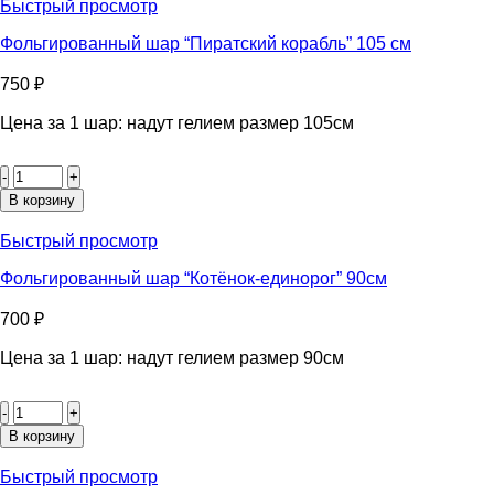
“Мотоцикл”
Быстрый просмотр
80см
Фольгированный шар “Пиратский корабль” 105 см
750
₽
Цена за 1 шар: надут гелием размер 105см
Количество
товара
Фольгированный
В корзину
шар
“Пиратский
Быстрый просмотр
корабль”
105
Фольгированный шар “Котёнок-единорог” 90см
см
700
₽
Цена за 1 шар: надут гелием размер 90см
Количество
товара
Фольгированный
В корзину
шар
"Котёнок-
Быстрый просмотр
единорог"