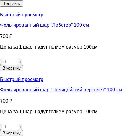
Фольгированный
В корзину
шар
"Жираф"
Быстрый просмотр
120
см
Фольгированный шар “Лобстер” 100 см
700
₽
Цена за 1 шар: надут гелием размер 100см
Количество
товара
Фольгированный
В корзину
шар
"Лобстер"
Быстрый просмотр
100
см
Фольгированный шар “Полицейский вертолёт” 100 см
700
₽
Цена за 1 шар: надут гелием размер 100см
Количество
товара
Фольгированный
В корзину