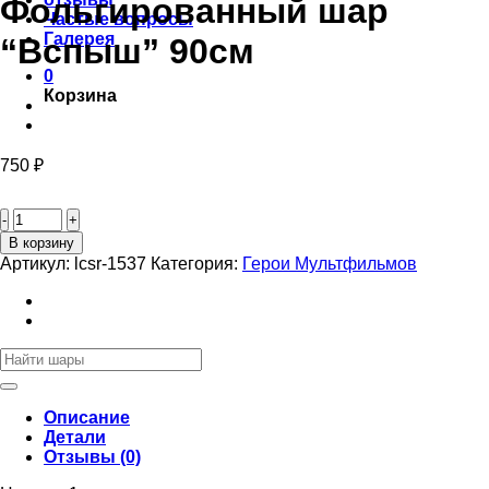
Фольгированный шар
Частые вопросы
Галерея
“Вспыш” 90см
0
Корзина
750
₽
Количество
товара
Фольгированный
В корзину
шар
Артикул:
lcsr-1537
Категория:
Герои Мультфильмов
“Вспыш”
90см
Искать:
Описание
Детали
Отзывы (0)