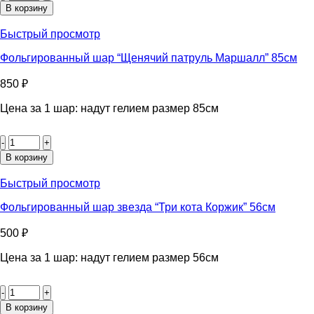
Фольгированный
В корзину
шар
“Три
Быстрый просмотр
кота
Коржик”
Фольгированный шар “Щенячий патруль Маршалл” 85см
115см
850
₽
Цена за 1 шар: надут гелием размер 85см
Количество
товара
Фольгированный
В корзину
шар
"Щенячий
Быстрый просмотр
патруль
Маршалл"
Фольгированный шар звезда “Три кота Коржик” 56см
85см
500
₽
Цена за 1 шар: надут гелием размер 56см
Количество
товара
Фольгированный
В корзину