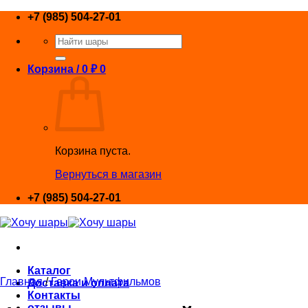
Skip
+7 (985) 504-27-01
to
Искать:
content
Корзина /
0
₽
0
Корзина пуста.
Вернуться в магазин
+7 (985) 504-27-01
Каталог
Главная
/
Герои Мультфильмов
Доставка и оплата
Контакты
отзывы