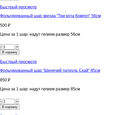
шар
звезда
Быстрый просмотр
"Три
кота
Фольгированный шар звезда “Три кота Компот” 56см
Коржик"
56см
500
₽
Цена за 1 шар: надут гелием размер 56см
Количество
товара
Фольгированный
В корзину
шар
звезда
Быстрый просмотр
"Три
кота
Фольгированный шар “Щенячий патруль Скай” 85см
Компот"
56см
850
₽
Цена за 1 шар: надут гелием размер 85см
Количество
товара
Фольгированный
В корзину
шар