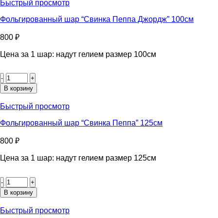
"Щенячий
Быстрый просмотр
патруль
Скай"
Фольгированный шар “Свинка Пеппа Джордж” 100см
85см
800
₽
Цена за 1 шар: надут гелием размер 100см
Количество
товара
Фольгированный
В корзину
шар
"Свинка
Быстрый просмотр
Пеппа
Джордж"
Фольгированный шар “Свинка Пеппа” 125см
100см
800
₽
Цена за 1 шар: надут гелием размер 125см
Количество
товара
Фольгированный
В корзину
шар
"Свинка
Быстрый просмотр
Пеппа"