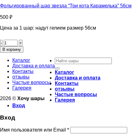
125см
Фольгированный шар звезда “Три кота Карамелька” 56см
500
₽
Цена за 1 шар: надут гелием размер 56см
Количество
товара
Фольгированный
В корзину
шар
Искать:
звезда
Каталог
"Три
Доставка и оплата
кота
Контакты
Каталог
Карамелька"
отзывы
Доставка и оплата
56см
Частые вопросы
Контакты
Галерея
отзывы
Частые вопросы
2026 ©
Хочу шары
Галерея
Вход
Вход
Имя пользователя или Email
*