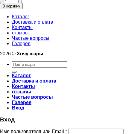
товара
Фольгированный
В корзину
шар
“Три
Каталог
кота
Доставка и оплата
Компот”
Контакты
120см
отзывы
Частые вопросы
Галерея
2026 ©
Хочу шары
Искать:
Каталог
Доставка и оплата
Контакты
отзывы
Частые вопросы
Галерея
Вход
Вход
Имя пользователя или Email
*