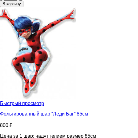
Фольгированный
В корзину
шар
звезда
"Три
кота
Карамелька"
56см
Быстрый просмотр
Фольгированный шар “Леди Баг” 85см
800
₽
Цена за 1 шар: надут гелием размер 85см