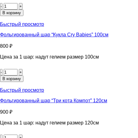
Количество
товара
Фольгированный
В корзину
шар
"Свинка
Быстрый просмотр
Пеппа"
125см
Фольгированный шар “Кукла Cry Babies” 100см
800
₽
Цена за 1 шар: надут гелием размер 100см
Количество
товара
Фольгированный
В корзину
шар
"Кукла
Быстрый просмотр
Cry
Babies"
Фольгированный шар “Три кота Компот” 120см
100см
900
₽
Цена за 1 шар: надут гелием размер 120см
Количество