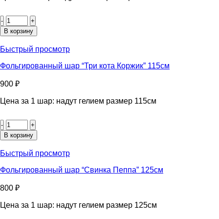
Количество
товара
Фольгированный
В корзину
шар
"Леди
Быстрый просмотр
Баг"
85см
Фольгированный шар “Три кота Коржик” 115см
900
₽
Цена за 1 шар: надут гелием размер 115см
Количество
товара
Фольгированный
В корзину
шар
“Три
Быстрый просмотр
кота
Коржик”
Фольгированный шар “Свинка Пеппа” 125см
115см
800
₽
Цена за 1 шар: надут гелием размер 125см