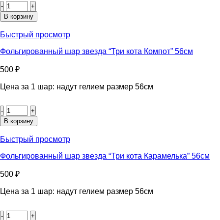
товара
Фольгированный
В корзину
шар
"Гарри
Быстрый просмотр
Поттер
факультеты"
Фольгированный шар звезда “Три кота Компот” 56см
46см
500
₽
Цена за 1 шар: надут гелием размер 56см
Количество
товара
Фольгированный
В корзину
шар
звезда
Быстрый просмотр
"Три
кота
Фольгированный шар звезда “Три кота Карамелька” 56см
Компот"
56см
500
₽
Цена за 1 шар: надут гелием размер 56см
Количество
товара