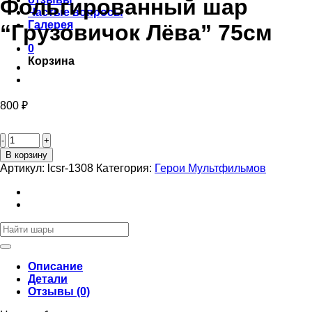
Фольгированный шар
Частые вопросы
Галерея
“Грузовичок Лёва” 75см
0
Корзина
800
₽
Количество
товара
Фольгированный
В корзину
шар
Артикул:
lcsr-1308
Категория:
Герои Мультфильмов
"Грузовичок
Лёва"
75см
Искать:
Описание
Детали
Отзывы (0)