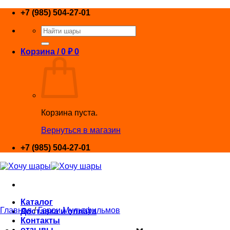
Skip
+7 (985) 504-27-01
to
Искать:
content
Корзина /
0
₽
0
Корзина пуста.
Вернуться в магазин
+7 (985) 504-27-01
Каталог
Главная
/
Герои Мультфильмов
Доставка и оплата
Контакты
отзывы