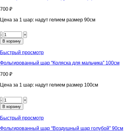
голубой
46см
700
₽
Цена за 1 шар: надут гелием размер 90см
Количество
товара
Фольгированный
В корзину
шар
"Воздушный
Быстрый просмотр
шар
розовый"
Фольгированный шар “Коляска для мальчика” 100см
90см
700
₽
Цена за 1 шар: надут гелием размер 100см
Количество
товара
Фольгированный
В корзину
шар
“Коляска
Быстрый просмотр
для
мальчика”
Фольгированный шар “Воздушный шар голубой” 90см
100см