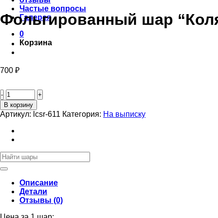
Частые вопросы
Фольгированный шар “Коля
Галерея
0
Корзина
700
₽
Количество
товара
Фольгированный
В корзину
шар
Артикул:
lcsr-611
Категория:
На выписку
“Коляска
для
девочки”
100см
Искать:
Описание
Детали
Отзывы (0)
Цена за 1 шар: