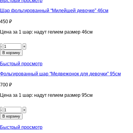
Быстрый просмотр
46см
Шар фольгированный “Милейшей девочке” 46см
450
₽
Цена за 1 шар: надут гелием размер 46см
Количество
товара
Шар
В корзину
фольгированный
“Милейшей
Быстрый просмотр
девочке”
46см
Фольгированный шар “Медвежонок для девочки” 95см
700
₽
Цена за 1 шар: надут гелием размер 95см
Количество
товара
Фольгированный
В корзину
шар
“Медвежонок
Быстрый просмотр
для