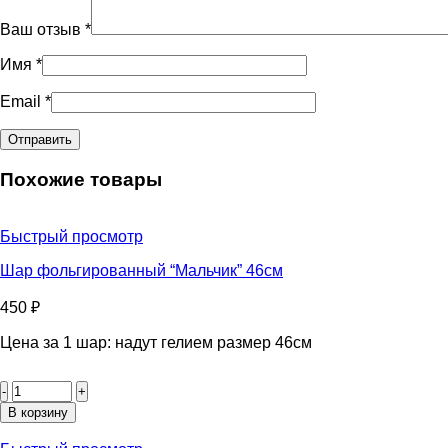
Ваш отзыв
*
Имя
*
Email
*
Похожие товары
Быстрый просмотр
Шар фольгированный “Мальчик” 46см
450
₽
Цена за 1 шар: надут гелием размер 46см
Количество
товара
Шар
В корзину
фольгированный
“Мальчик”