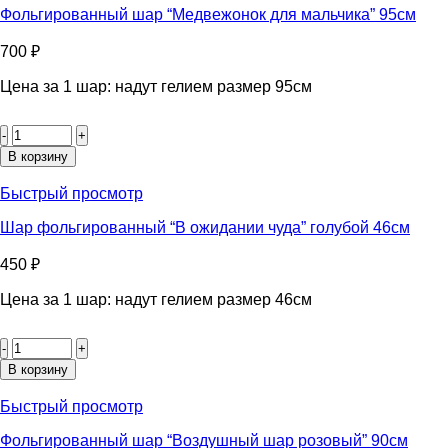
девочки”
Фольгированный шар “Медвежонок для мальчика” 95см
95см
700
₽
Цена за 1 шар: надут гелием размер 95см
Количество
товара
Фольгированный
В корзину
шар
“Медвежонок
Быстрый просмотр
для
мальчика”
Шар фольгированный “В ожидании чуда” голубой 46см
95см
450
₽
Цена за 1 шар: надут гелием размер 46см
Количество
товара
Шар
В корзину
фольгированный
"В
Быстрый просмотр
ожидании
чуда"
Фольгированный шар “Воздушный шар розовый” 90см