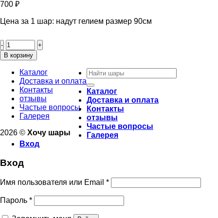
700
₽
Цена за 1 шар: надут гелием размер 90см
Количество
товара
Фольгированный
В корзину
шар
Искать:
"Воздушный
Каталог
шар
Доставка и оплата
голубой"
Контакты
Каталог
90см
отзывы
Доставка и оплата
Частые вопросы
Контакты
Галерея
отзывы
Частые вопросы
2026 ©
Хочу шары
Галерея
Вход
Вход
Имя пользователя или Email
*
Пароль
*