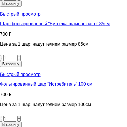
Фольгированные
В корзину
цифры
от
Быстрый просмотр
0-
9
Шар фольгированный “Бутылка шампанского” 85см
“Красная”
100см
700
₽
Цена за 1 шар: надут гелием размер 85см
Количество
товара
Шар
В корзину
фольгированный
"Бутылка
Быстрый просмотр
шампанского"
85см
Фольгированный шар “Истребитель” 100 см
700
₽
Цена за 1 шар: надут гелием размер 100см
Количество
товара
Фольгированный
В корзину