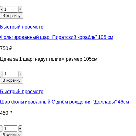
Количество
товара
Шар
В корзину
фольгированный
С
Быстрый просмотр
днём
рождения
Фольгированный шар “Пиратский корабль” 105 см
"Фужер"
85см
750
₽
Цена за 1 шар: надут гелием размер 105см
Количество
товара
Фольгированный
В корзину
шар
“Пиратский
Быстрый просмотр
корабль”
105
Шар фольгированный С днём рождения “Доллары” 46см
см
450
₽
Количество
товара
Шар
В корзину