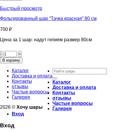
шар
"Истребитель"
Быстрый просмотр
100
см
Фольгированный шар “Тачка красная” 80 см
700
₽
Цена за 1 шар: надут гелием размер 80см
Количество
товара
Фольгированный
В корзину
шар
Искать:
"Тачка
Каталог
красная"
Доставка и оплата
80
Контакты
Каталог
см
отзывы
Доставка и оплата
Частые вопросы
Контакты
Галерея
отзывы
Частые вопросы
2026 ©
Хочу шары
Галерея
Вход
Вход