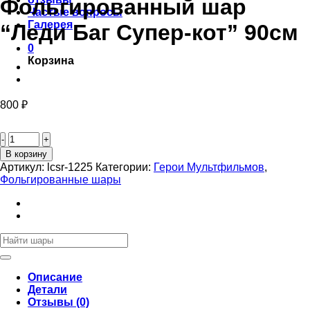
Фольгированный шар
Частые вопросы
Галерея
“Леди Баг Супер-кот” 90см
0
Корзина
800
₽
Количество
товара
Фольгированный
В корзину
шар
Артикул:
lcsr-1225
Категории:
Герои Мультфильмов
,
"Леди
Фольгированные шары
Баг
Супер-
кот"
90см
Искать:
Описание
Детали
Отзывы (0)