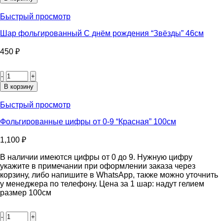
фольгированный
С
Быстрый просмотр
днём
рождения
Шар фольгированный С днём рождения “Звёзды” 46см
"Доллары"
46см
450
₽
Количество
товара
Шар
В корзину
фольгированный
С
Быстрый просмотр
днём
рождения
Фольгированные цифры от 0-9 “Красная” 100см
"Звёзды"
46см
1,100
₽
В наличии имеются цифры от 0 до 9. Нужную цифру
укажите в примечании при оформлении заказа через
корзину, либо напишите в WhatsApp, также можно уточнить
у менеджера по телефону. Цена за 1 шар: надут гелием
размер 100см
Количество
товара