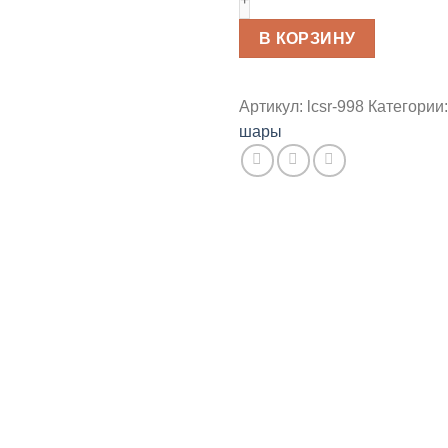
"Леди
Баг"
В КОРЗИНУ
85см
Артикул:
lcsr-998
Категории
шары