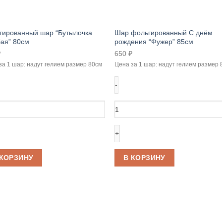
гированный шар “Бутылочка
Шар фольгированный С днём
бая” 80см
рождения “Фужер” 85см
₽
650
₽
за 1 шар: надут гелием размер 80см
Цена за 1 шар: надут гелием размер 
чество
Количество
ра
товара
гированный
Шар
фольгированный
ылочка
С
ая"
днём
 КОРЗИНУ
В КОРЗИНУ
рождения
"Фужер"
85см