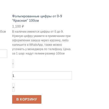
Фольгированные цифры от 0-9
“Красная” 100см
1,100
₽
85см
В наличии имеются цифры от 0 до 9.
Нужную цифру укажите в примечании при
оформлении заказа через корзину, либо
напишите в WhatsApp, также можно
уточнить у менеджера по телефону. Цена
за 1 шар: надут гелием размер 100см
Количество
товара
Фольгированные
Фольгированный ша
цифры
машина” 90 см
от
750
₽
0-
Цена за 1 шар: надут 
В КОРЗИНУ
9
“Красная”
100см