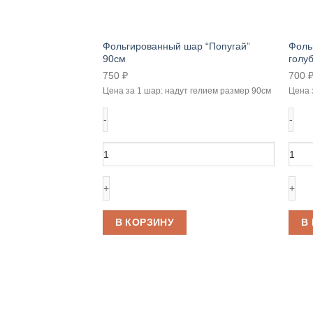
Фольгированный шар “Попугай”
Фоль
90см
голу
750
₽
700
Цена за 1 шар: надут гелием размер 90см
Цена 
Количество
Коли
товара
това
Фольгированный
Фоль
шар
шар
"Попугай"
"Бут
90см
голуб
В КОРЗИНУ
В
80см