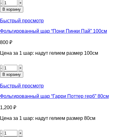
товара
Фольгированный
В корзину
шар
"Щенячий
Быстрый просмотр
патруль
Чейз"
Фольгированный шар “Пони Пинки Пай” 100см
95см
800
₽
Цена за 1 шар: надут гелием размер 100см
Количество
товара
Фольгированный
В корзину
шар
"Пони
Быстрый просмотр
Пинки
Пай"
Фольгированный шар “Гарри Поттер герб” 80см
100см
1,200
₽
Цена за 1 шар: надут гелием размер 80см
Количество
товара