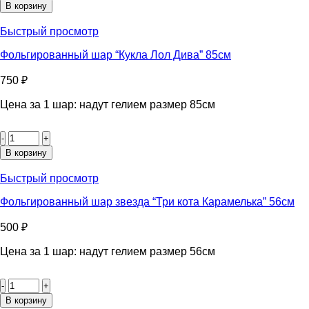
Фольгированный
В корзину
шар
“Гарри
Быстрый просмотр
Поттер
герб”
Фольгированный шар “Кукла Лол Дива” 85см
80см
750
₽
Цена за 1 шар: надут гелием размер 85см
Количество
товара
Фольгированный
В корзину
шар
"Кукла
Быстрый просмотр
Лол
Дива"
Фольгированный шар звезда “Три кота Карамелька” 56см
85см
500
₽
Цена за 1 шар: надут гелием размер 56см
Количество
товара
Фольгированный
В корзину