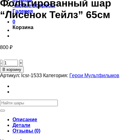
Фольгированный шар
Частые вопросы
Галерея
“Лисёнок Тейлз” 65см
0
Корзина
800
₽
Количество
товара
Фольгированный
В корзину
шар
Артикул:
lcsr-1533
Категория:
Герои Мультфильмов
“Лисёнок
Тейлз”
65см
Искать:
Описание
Детали
Отзывы (0)