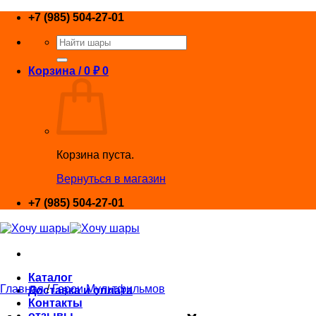
Skip
+7 (985) 504-27-01
to
Искать:
content
Корзина /
0
₽
0
Корзина пуста.
Вернуться в магазин
+7 (985) 504-27-01
Каталог
Главная
/
Герои Мультфильмов
Доставка и оплата
Контакты
отзывы