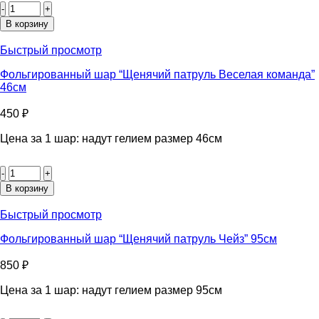
товара
Фольгированный
В корзину
шар
"Свинка
Быстрый просмотр
Пеппа"
125см
Фольгированный шар “Щенячий патруль Веселая команда”
46см
450
₽
Цена за 1 шар: надут гелием размер 46см
Количество
товара
Фольгированный
В корзину
шар
"Щенячий
Быстрый просмотр
патруль
Веселая
Фольгированный шар “Щенячий патруль Чейз” 95см
команда"
46см
850
₽
Цена за 1 шар: надут гелием размер 95см
Количество