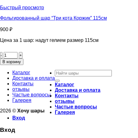
шар
звезда
Быстрый просмотр
"Три
кота
Фольгированный шар “Три кота Коржик” 115см
Карамелька"
56см
900
₽
Цена за 1 шар: надут гелием размер 115см
Количество
товара
Фольгированный
В корзину
шар
Искать:
“Три
Каталог
кота
Доставка и оплата
Коржик”
Контакты
Каталог
115см
отзывы
Доставка и оплата
Частые вопросы
Контакты
Галерея
отзывы
Частые вопросы
2026 ©
Хочу шары
Галерея
Вход
Вход