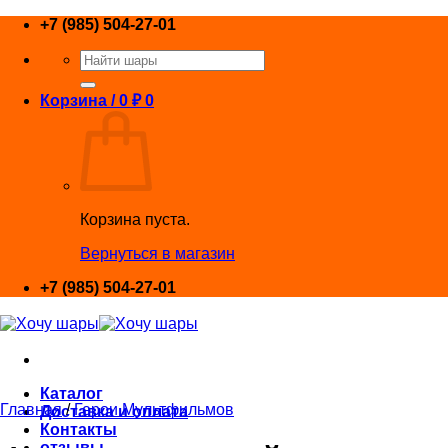
Skip
+7 (985) 504-27-01
to
Искать:
content
Корзина /
0
₽
0
Корзина пуста.
Вернуться в магазин
+7 (985) 504-27-01
Каталог
Главная
/
Герои Мультфильмов
Доставка и оплата
Контакты
отзывы