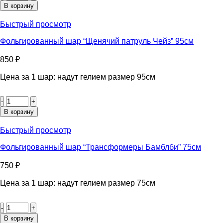
Фольгированный
В корзину
шар
"Кукла
Быстрый просмотр
Лол
Дива"
Фольгированный шар “Щенячий патруль Чейз” 95см
85см
850
₽
Цена за 1 шар: надут гелием размер 95см
Количество
товара
Фольгированный
В корзину
шар
"Щенячий
Быстрый просмотр
патруль
Чейз"
Фольгированный шар “Трансформеры Бамблби” 75см
95см
750
₽
Цена за 1 шар: надут гелием размер 75см
Количество
товара
Фольгированный
В корзину