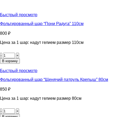
Быстрый просмотр
Фольгированный шар “Пони Радуга” 110см
800
₽
Цена за 1 шар: надут гелием размер 110см
Количество
товара
Фольгированный
В корзину
шар
"Пони
Быстрый просмотр
Радуга"
110см
Фольгированный шар “Щенячий патруль Крепыш” 80см
850
₽
Цена за 1 шар: надут гелием размер 80см
Количество
товара
Фольгированный
В корзину