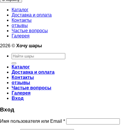
шар
"Щенячий
Каталог
патруль
Доставка и оплата
Крепыш"
Контакты
80см
отзывы
Частые вопросы
Галерея
2026 ©
Хочу шары
Искать:
Каталог
Доставка и оплата
Контакты
отзывы
Частые вопросы
Галерея
Вход
Вход
Имя пользователя или Email
*