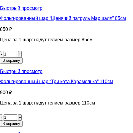
шар
"Трансформеры
Быстрый просмотр
Бамблби"
75см
Фольгированный шар “Щенячий патруль Маршалл” 85см
850
₽
Цена за 1 шар: надут гелием размер 85см
Количество
товара
Фольгированный
В корзину
шар
"Щенячий
Быстрый просмотр
патруль
Маршалл"
Фольгированный шар “Три кота Карамелька” 110см
85см
900
₽
Цена за 1 шар: надут гелием размер 110см
Количество
товара
Фольгированный
В корзину
шар