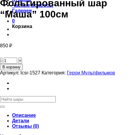
Фольгированный шар
Частые вопросы
Галерея
“Маша” 100см
0
Корзина
850
₽
Количество
товара
Фольгированный
В корзину
шар
Артикул:
lcsr-1527
Категория:
Герои Мультфильмов
“Маша”
100см
Искать:
Описание
Детали
Отзывы (0)