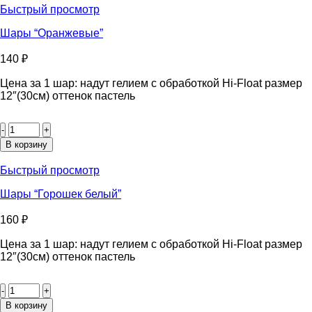
Быстрый просмотр
Шары “Оранжевые”
140
₽
Цена за 1 шар: надут гелием с обработкой Hi-Float размер
12″(30см) оттенок пастель
Количество
товара
Шары
В корзину
"Оранжевые"
Быстрый просмотр
Шары “Горошек белый”
160
₽
Цена за 1 шар: надут гелием с обработкой Hi-Float размер
12″(30см) оттенок пастель
Количество
товара
Шары
В корзину