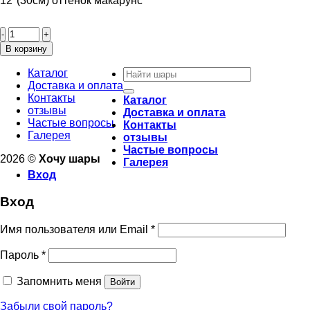
12″(30см) оттенок макарунс
Количество
товара
Шары
В корзину
"Ванильные
Искать:
макарунс"
Каталог
Доставка и оплата
Контакты
Каталог
отзывы
Доставка и оплата
Частые вопросы
Контакты
Галерея
отзывы
Частые вопросы
2026 ©
Хочу шары
Галерея
Вход
Вход
Имя пользователя или Email
*
Пароль
*
Запомнить меня
Войти
Забыли свой пароль?