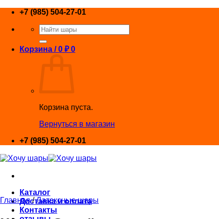
Skip
+7 (985) 504-27-01
to
Искать:
content
Корзина /
0
₽
0
Корзина пуста.
Вернуться в магазин
+7 (985) 504-27-01
Каталог
Главная
/
Латексные шары
Доставка и оплата
Контакты
отзывы