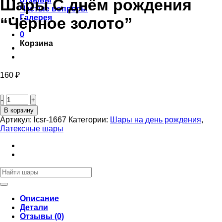
Шары С днём рождения
Частые вопросы
Галерея
“Чёрное золото”
0
Корзина
160
₽
Количество
товара
Шары
В корзину
С
Артикул:
lcsr-1667
Категории:
Шары на день рождения
,
днём
Латексные шары
рождения
“Чёрное
золото”
Искать:
Описание
Детали
Отзывы (0)