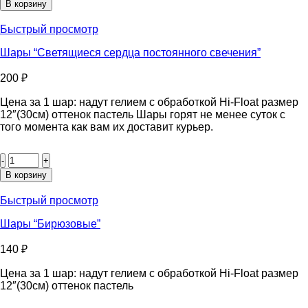
Шары
В корзину
"Персиковые
макарунс"
Быстрый просмотр
Шары “Светящиеся сердца постоянного свечения”
200
₽
Цена за 1 шар: надут гелием с обработкой Hi-Float размер
12″(30см) оттенок пастель Шары горят не менее суток с
того момента как вам их доставит курьер.
Количество
товара
Шары
В корзину
"Светящиеся
сердца
Быстрый просмотр
постоянного
свечения"
Шары “Бирюзовые”
140
₽
Цена за 1 шар: надут гелием с обработкой Hi-Float размер
12″(30см) оттенок пастель