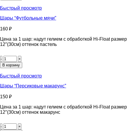
"Горошек
белый"
Быстрый просмотр
Шары “Футбольные мячи”
160
₽
Цена за 1 шар: надут гелием с обработкой Hi-Float размер
12″(30см) оттенок пастель
Количество
товара
Шары
В корзину
"Футбольные
мячи"
Быстрый просмотр
Шары “Персиковые макарунс”
150
₽
Цена за 1 шар: надут гелием с обработкой Hi-Float размер
12″(30см) оттенок макарунс
Количество
товара