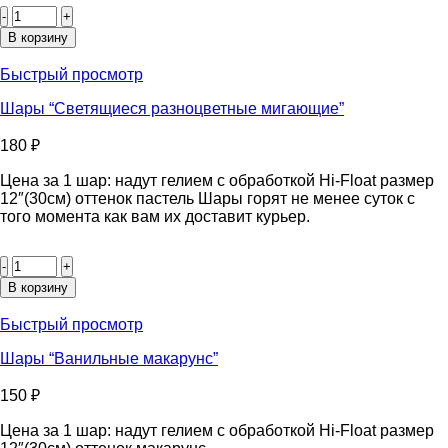
Количество
товара
Шары
В корзину
"Бирюзовые"
Быстрый просмотр
Шары “Светящиеся разноцветные мигающие”
180
₽
Цена за 1 шар: надут гелием с обработкой Hi-Float размер
12″(30см) оттенок пастель Шары горят не менее суток с
того момента как вам их доставит курьер.
Количество
товара
Шары
В корзину
"Светящиеся
разноцветные
Быстрый просмотр
мигающие"
Шары “Ванильные макарунс”
150
₽
Цена за 1 шар: надут гелием с обработкой Hi-Float размер