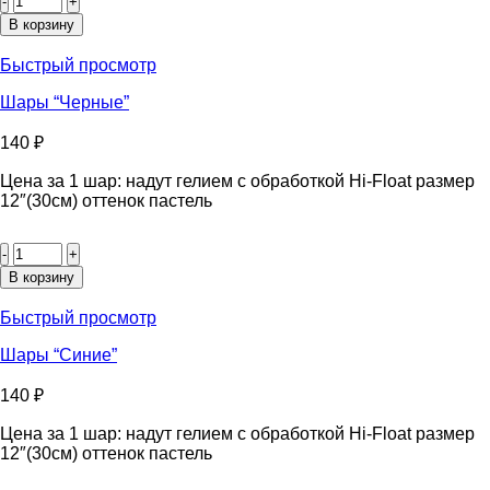
товара
Ассорти
В корзину
“Пастель”
Быстрый просмотр
Шары “Черные”
140
₽
Цена за 1 шар: надут гелием с обработкой Hi-Float размер
12″(30см) оттенок пастель
Количество
товара
Шары
В корзину
"Черные"
Быстрый просмотр
Шары “Синие”
140
₽
Цена за 1 шар: надут гелием с обработкой Hi-Float размер
12″(30см) оттенок пастель
Количество