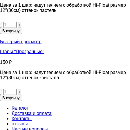
Цена за 1 шар: надут гелием с обработкой Hi-Float размер
12″(30см) оттенок пастель
Количество
товара
Шары
В корзину
"Розы"
Быстрый просмотр
Шары “Прозрачные”
150
₽
Цена за 1 шар: надут гелием с обработкой Hi-Float размер
12″(30см) оттенок кристалл
Количество
товара
Шары
В корзину
“Прозрачные”
Каталог
Доставка и оплата
Контакты
отзывы
Частые вопросы