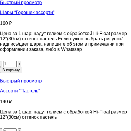
хром”
Быстрый просмотр
Шары “Горошек ассорти”
160
₽
Цена за 1 шар: надут гелием с обработкой Hi-Float размер
12″(30см) оттенок пастель Если нужно выбрать рисунок/
надпись/цвет шара, напишите об этом в примечании при
оформлении заказа, либо в Whatssap
Количество
товара
Шары
В корзину
“Горошек
ассорти”
Быстрый просмотр
Ассорти “Пастель”
140
₽
Цена за 1 шар: надут гелием с обработкой Hi-Float размер
12″(30см) оттенок пастель
Количество