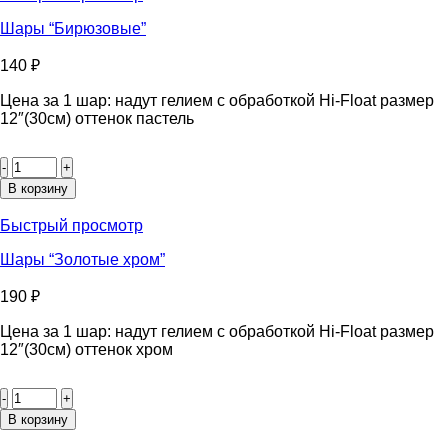
Шары “Бирюзовые”
140
₽
Цена за 1 шар: надут гелием с обработкой Hi-Float размер
12″(30см) оттенок пастель
Количество
товара
Шары
В корзину
"Бирюзовые"
Быстрый просмотр
Шары “Золотые хром”
190
₽
Цена за 1 шар: надут гелием с обработкой Hi-Float размер
12″(30см) оттенок хром
Количество
товара
Шары
В корзину
“Золотые