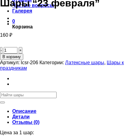
Шары “23 февраля”
Частые вопросы
Галерея
0
Корзина
160
₽
Количество
товара
Шары
В корзину
"23
Артикул:
lcsr-206
Категории:
Латексные шары
,
Шары к
февраля"
праздникам
Искать:
Описание
Детали
Отзывы (0)
Цена за 1 шар: