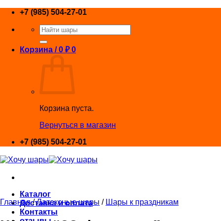
Skip
+7 (985) 504-27-01
to
Искать:
content
Корзина /
0
₽
0
Корзина пуста.
Вернуться в магазин
+7 (985) 504-27-01
Каталог
Главная
/
Латексные шары
/
Шары к праздникам
Доставка и оплата
Контакты
отзывы