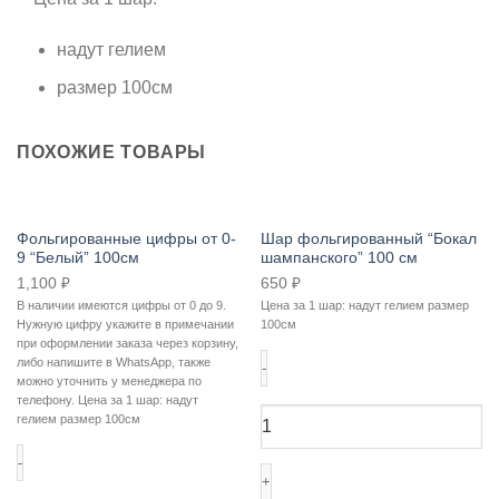
надут гелием
размер 100см
ПОХОЖИЕ ТОВАРЫ
Фольгированные цифры от 0-
Шар фольгированный “Бокал
9 “Белый” 100см
шампанского” 100 см
1,100
₽
650
₽
В наличии имеются цифры от 0 до 9.
Цена за 1 шар: надут гелием размер
Нужную цифру укажите в примечании
100см
при оформлении заказа через корзину,
либо напишите в WhatsApp, также
можно уточнить у менеджера по
Количество
телефону. Цена за 1 шар: надут
товара
гелием размер 100см
Шар
фольгированный
"Бокал
Количество