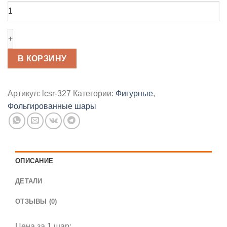
товара
Фольгированный
шар
"Биг
фут"
В КОРЗИНУ
100
см
Артикул:
lcsr-327
Категории:
Фигурные
,
Фольгированные шары
ОПИСАНИЕ
ДЕТАЛИ
ОТЗЫВЫ (0)
Цена за 1 шар: