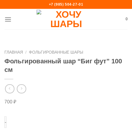
Skip
+7 (985) 504-27-01
to
content
0
ГЛАВНАЯ
/
ФОЛЬГИРОВАННЫЕ ШАРЫ
Фольгированный шар “Биг фут” 100
см
700
₽
Количество