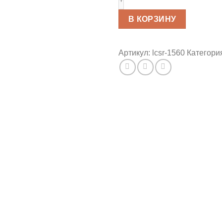
“Счастливые
котики”
В КОРЗИНУ
46см
Артикул:
lcsr-1560
Категори