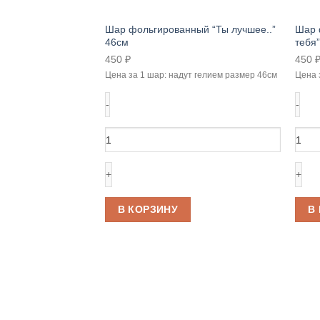
Шар фольгированный “Ты лучшее..”
Шар 
46см
тебя
450
₽
450
Цена за 1 шар: надут гелием размер 46см
Цена 
Количество
Коли
товара
това
Шар
Шар
фольгированный
фоль
"Ты
“Сер
лучшее.."
для
В КОРЗИНУ
В
46см
тебя
46см