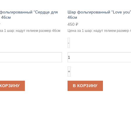
фольгированный “Сердце для
Шар фольгированный “Love you
” 46см
46см
₽
450
₽
за 1 шар: надут гелием размер 46см
Цена за 1 шар: надут гелием размер 
чество
Количество
ра
товара
Шар
гированный
фольгированный
дце
“Love
you”
 КОРЗИНУ
В КОРЗИНУ
”
46см