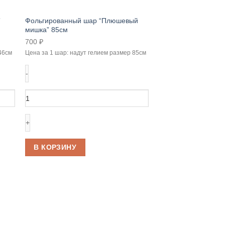
”
Фольгированный шар “Плюшевый
мишка” 85см
700
₽
46см
Цена за 1 шар: надут гелием размер 85см
Количество
товара
Фольгированный
шар
“Плюшевый
мишка”
В КОРЗИНУ
85см
Шар фольгированн
прекрасна” 46см
450
₽
Цена за 1 шар: надут 
Количество