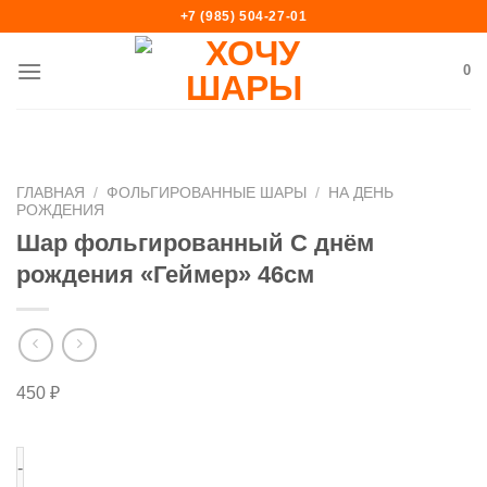
Skip
+7 (985) 504-27-01
to
content
0
ГЛАВНАЯ
/
ФОЛЬГИРОВАННЫЕ ШАРЫ
/
НА ДЕНЬ
РОЖДЕНИЯ
Шар фольгированный С днём
рождения «Геймер» 46см
450
₽