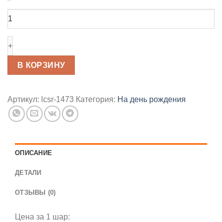
Количество
товара
Шар
фольгированный
С
днём
В КОРЗИНУ
рождения
«Геймер»
46см
Артикул:
lcsr-1473
Категория:
На день рождения
ОПИСАНИЕ
ДЕТАЛИ
ОТЗЫВЫ (0)
Цена за 1 шар: