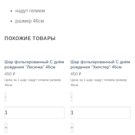
надут гелием
размер 46см
ПОХОЖИЕ ТОВАРЫ
Шар фольгированный С днём
Шар фольгированный С днём
рождения “Лисичка” 46см
рождения “Хипстер” 46см
450
₽
450
₽
Цена за 1 шар: надут гелием размер
Цена за 1 шар: надут гелием размер
46см
46см
Количество
Количество
товара
товара
Шар
Шар
фольгированный
фольгированный
С
С
днём
днём