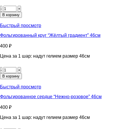
Количество
товара
Фольгированная
В корзину
звезда
"Белая"
Быстрый просмотр
46см
Фольгированный круг “Жёлтый градиент” 46см
400
₽
Цена за 1 шар: надут гелием размер 46см
Количество
товара
Фольгированный
В корзину
круг
"Жёлтый
Быстрый просмотр
градиент"
46см
Фольгированное сердце “Нежно-розовое” 46см
400
₽
Цена за 1 шар: надут гелием размер 46см
Количество