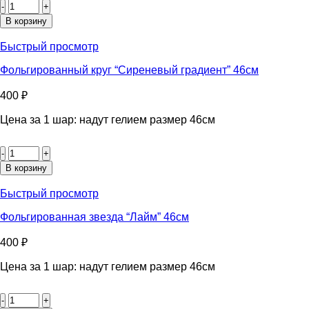
товара
Фольгированное
В корзину
сердце
“Нежно-
Быстрый просмотр
розовое”
46см
Фольгированный круг “Сиреневый градиент” 46см
400
₽
Цена за 1 шар: надут гелием размер 46см
Количество
товара
Фольгированный
В корзину
круг
"Сиреневый
Быстрый просмотр
градиент"
46см
Фольгированная звезда “Лайм” 46см
400
₽
Цена за 1 шар: надут гелием размер 46см
Количество
товара