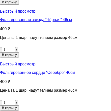
Фольгированная
В корзину
звезда
"Лайм"
Быстрый просмотр
46см
Фольгированная звезда “Чёрная” 46см
400
₽
Цена за 1 шар: надут гелием размер 46см
Количество
товара
Фольгированная
В корзину
звезда
"Чёрная"
Быстрый просмотр
46см
Фольгированное сердце “Серебро” 46см
400
₽
Цена за 1 шар: надут гелием размер 46см
Количество
товара
Фольгированное
В корзину