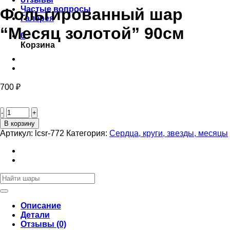
Частые вопросы
Фольгированный шар
Галерея
“Месяц золотой” 90см
0
Корзина
700
₽
Количество
товара
Фольгированный
В корзину
шар
Артикул:
lcsr-772
Категория:
Сердца, круги, звезды, месяцы
"Месяц
золотой"
90см
Искать:
Описание
Детали
Отзывы (0)