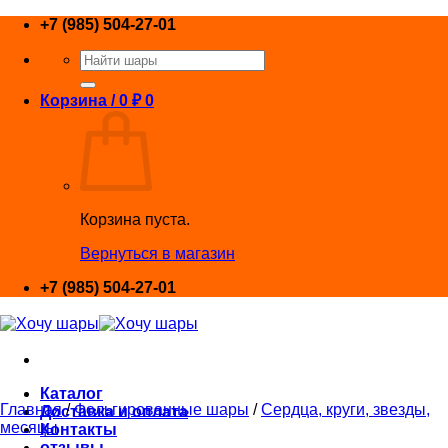
Skip
+7 (985) 504-27-01
to
Искать:
content
Корзина /
0
₽
0
Корзина пуста.
Вернуться в магазин
+7 (985) 504-27-01
Каталог
Главная
/
Фольгированные шары
/
Сердца, круги, звезды,
Доставка и оплата
месяцы
Контакты
отзывы