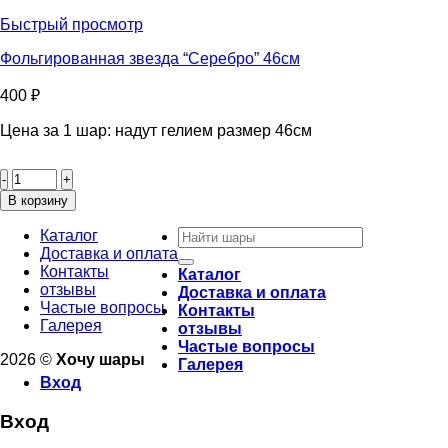
сердце
"Серебро"
Быстрый просмотр
46см
Фольгированная звезда “Серебро” 46см
400
₽
Цена за 1 шар: надут гелием размер 46см
Количество
товара
Фольгированная
В корзину
звезда
Искать:
"Серебро"
Каталог
46см
Доставка и оплата
Контакты
Каталог
отзывы
Доставка и оплата
Частые вопросы
Контакты
Галерея
отзывы
Частые вопросы
2026 ©
Хочу шары
Галерея
Вход
Вход