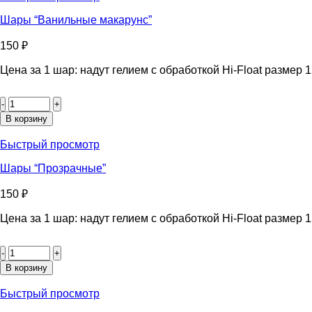
Шары “Ванильные макарунс”
150
₽
Цена за 1 шар: надут гелием с обработкой Hi-Float размер 
Количество
товара
Шары
В корзину
"Ванильные
макарунс"
Быстрый просмотр
Шары “Прозрачные”
150
₽
Цена за 1 шар: надут гелием с обработкой Hi-Float размер 1
Количество
товара
Шары
В корзину
“Прозрачные”
Быстрый просмотр