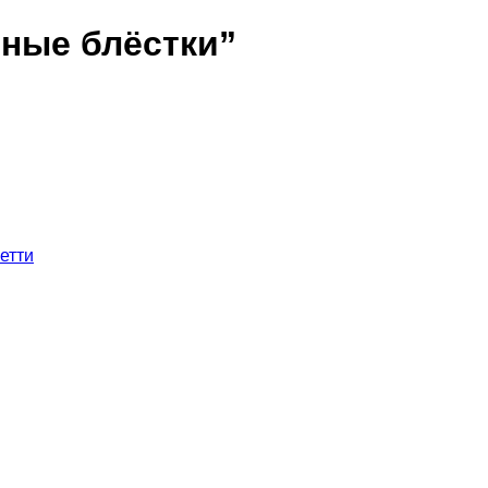
ные блёстки”
етти