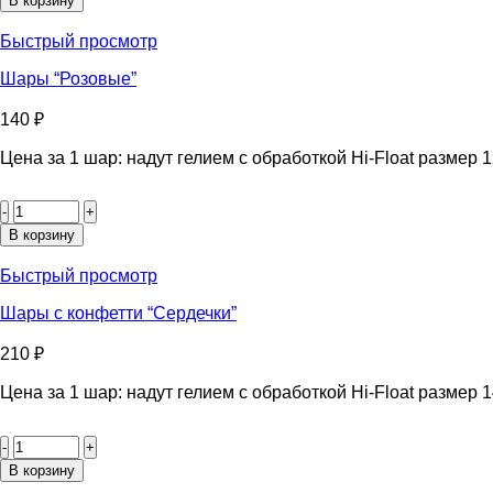
В корзину
"Красные"
Быстрый просмотр
Шары “Розовые”
140
₽
Цена за 1 шар: надут гелием с обработкой Hi-Float размер 1
Количество
товара
Шары
В корзину
"Розовые"
Быстрый просмотр
Шары с конфетти “Сердечки”
210
₽
Цена за 1 шар: надут гелием с обработкой Hi-Float размер 
Количество
товара
Шары
В корзину
с