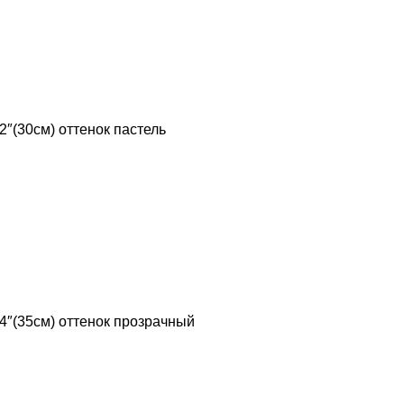
2″(30см) оттенок пастель
14″(35см) оттенок прозрачный