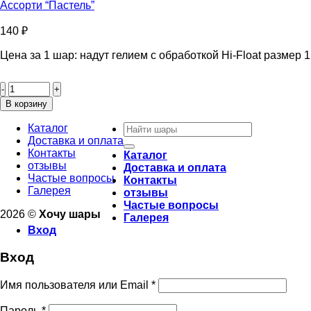
Ассорти “Пастель”
140
₽
Цена за 1 шар: надут гелием с обработкой Hi-Float размер 1
Количество
товара
Ассорти
В корзину
“Пастель”
Искать:
Каталог
Доставка и оплата
Контакты
Каталог
отзывы
Доставка и оплата
Частые вопросы
Контакты
Галерея
отзывы
Частые вопросы
2026 ©
Хочу шары
Галерея
Вход
Вход
Имя пользователя или Email
*
Пароль
*