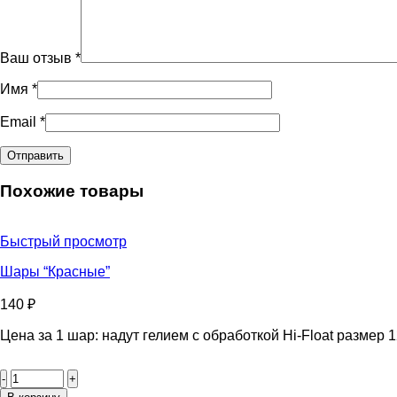
Ваш отзыв
*
Имя
*
Email
*
Похожие товары
Быстрый просмотр
Шары “Красные”
140
₽
Цена за 1 шар: надут гелием с обработкой Hi-Float размер 1
Количество
товара
Шары