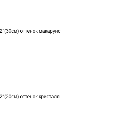
12″(30см) оттенок макарунс
2″(30см) оттенок кристалл