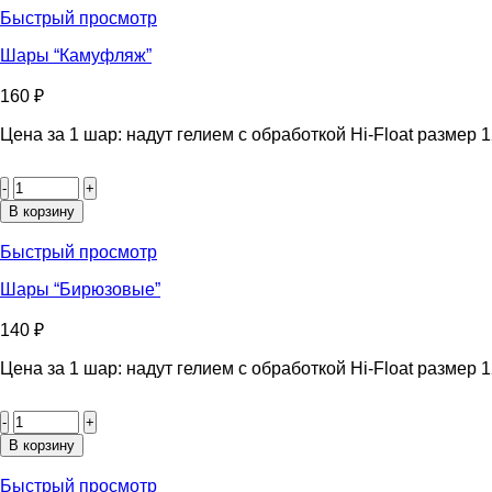
конфетти
Быстрый просмотр
“Сердечки”
Шары “Камуфляж”
160
₽
Цена за 1 шар: надут гелием с обработкой Hi-Float размер 1
Количество
товара
Шары
В корзину
“Камуфляж”
Быстрый просмотр
Шары “Бирюзовые”
140
₽
Цена за 1 шар: надут гелием с обработкой Hi-Float размер 1
Количество
товара
Шары
В корзину
"Бирюзовые"
Быстрый просмотр